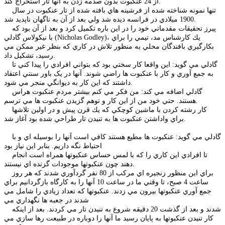
از 24 عنکبوت بدون صدمه زدن به آنها تار استخراج کند.
تنها نمونه شناخته شده از فرشينه هاي بافته شده از تار عنكبوت در سال
1900 ميلادي در فرانسه ديده شد ولي بعد از آن به ناگهان ناپديد شد.
پيرز
تحقيقات مقدماتي خود را در اين باره تكميل كرد و بعد از آن بود كه
(Nicholas Godley)، يك كارشناس مد، تيمي را براي
با
نيكولاس گادلي
بكارگيري بافندگان محلي به منظور تلاش در كاري كه بنظر غير ممكن مي
رسيد، تشكيل داد.
گادلي
مي گويد: اين واقعا كار سختي بود كه بتواني افرادي را پيدا كني تا
به جمع آوري و كار با عنكبوت ها راضي شوند. آنها در يک باور سنتي اعتقاد
داشتند كه اين كار به ديوانگي منجر مي شود.
گادلي
اضافه مي كند: من فكر مي كنم بيشتر مردم عنكبوت هراس
هستند. حتي خود من از اين كار و توهم گزيدن عنكبوت ها مي ترسم.
كار رشته كردن با ماشين كوچكي كه يك قرن پيش و در اولين تلاشها
براي واداشتن عنكبوت ها به تنيدن تار طراحي شده بود آغاز شد.
گادلي
مي گويد: عنكبوت ها مطيع هستند كافي است آنها را بوسيله اي و با
احتياط نگه داريم. بنابر اين نياز بود
تا افرادي اين كاري را كه با لمس حساس عنكبوتها همراه است انجام
دهند چون عنكبوتها موجودات گزنده اي نيستند.
براي اين منظور زنجيره اي مركب از 80 نفر گردآوري شدند كه هر روز
ساعت 4 صبح، تا وقتي ما در ساعت 10 آنها را به كارگاه بازگردانيم براي
جمع آوري عنكبوتها بيرون مي زدند. عنكبوتها كه تعداد زيادي را شامل مي
شدند در جعبه ها نگهداري مي
شدند و بعد از گذشت 20 دقيقه شروع به تنيدن تار مي كردند. بعد از اينکه
کار تنيدن عنکبوتها به پايان رسيد ما آنها را دوباره در طبيعت رها سازي مي