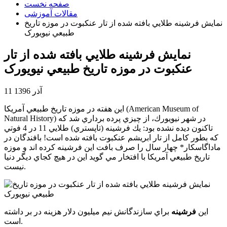
صفحه نخست
مقالات آموزشی
نمايش فرشينه طلايي بافته شده از تار عنکبوت در موزه تاريخ
طبيعي نيويورک
نمايش فرشينه طلايي بافته شده از تار
عنکبوت در موزه تاريخ طبيعي نيويورک
11 آذر 1396
اين هفته در موزه تاريخ طبيعي آمريكا (American Museum of
Natural History) در شهر نيويورك، از چيزي پرده برداري شد كه
تاكنون ديده نشده بود: يك فرشينه (تاپستري) طلايي 11 در 4 فوتي
كه بطور كامل از تار ابريشم عنكبوت بافته شده است! بافندگان در
ماداگاسكار* چهار سال را صرف بافت اين فرشينه كرده اند و موزه
تاريخ طبيعي آمريكا با افتخار مي گويد اين در هيچ كجاي ديگر دنيا
نيست.
اين
فرشينه
براي سازندگانش نيم ميليون دلار هزينه در بر داشته
است.