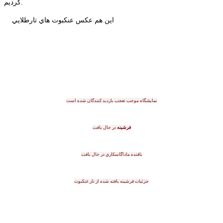
كرديم.
اين هم عکس عنکبوت هاي تارطلايي
نمايشگاه موجب تعجب بازديد کنندگان شده است
فرشينه
در حال بافت
بافنده ماداگاسکاري در حال بافت
جزئيات فرشينه بافته شده از تار عنکبوت