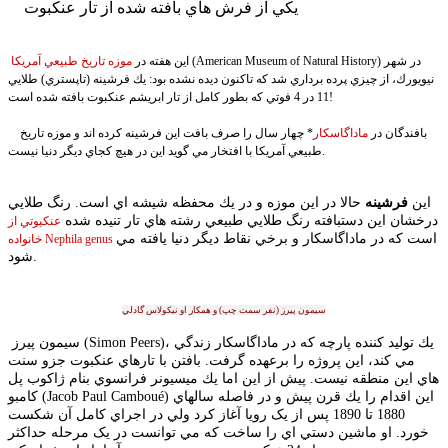
يکي از فرش هاي بافته شده از تار عنکبوت
(American Museum of Natural History) در شهر
اين هفته در
موزه تاريخ طبيعي آمريكا
نيويورك، از چيزي پرده برداري شد كه تاكنون ديده نشده بود: يك فرشينه (تاپستري) طلايي
11 در 4 فوتي كه بطور كامل از تار ابريشم عنكبوت بافته شده است!
بافندگان در
ماداگاسكار
*
چهار سال را صرف بافت اين فرشينه كرده اند و موزه تاريخ
طبيعي آمريكا با افتخار مي گويد اين در هيچ كجاي ديگر دنيا نيست.
اين
فرشينه
حالا در اين موزه و در يك محفظه شيشه اي است. رنگ طلايي
درخشان اين دستبافته رنگ طلايي طبيعي رشته هاي تار تنيده شده
عنكبوتي از
است كه در ماداگاسکار و برخي نقاط ديگر دنيا يافته مي
خانواده Nephila genus
شود.
سيمون پيرز (نفر سمت چپ) و همکار او نيکولاس گادلي
(Simon Peers)، يك توليد كننده پارچه كه در ماداگاسكار زندگي
سيمون پيرز
مي كند، اين پروژه را برعهده گرفت. بافتن با تارهاي عنكبوت جزو سنت
هاي اين منطقه نيست. پيش از اين اما يك ميسيونر فرانسوي بنام
ژاکوب پل
(Jacob Paul Camboué) اين اقدام را يك قرن پيش و در فاصله سالهاي
کامبو
1880 تا 1890 پس از يک رويا آغاز کرد ولي در اجراي کامل آن شكست
خورد. او ماشين دستي اي را ساخت که مي توانست در يک مرحله حداکثر