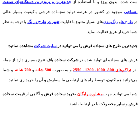
ست شده، بدون پرز) و با استفاده از
جدیدترین و بروزترین دستگاههای صنعت
،
نساجی
موجود در کشور در عرصه تولید سجــاده فرشی باکیفیت بسیار عالی
در
طرح ها
و
های بسیار متنوع با قابلیت
تغییر در طرح و رنگ
با توجه به نظر
شما خریدار عزیز فعالیت نماید.
جدیدترین طرح های سجاده فرش
را می توانید در
سایت شرکت
مشاهده نمائید
:
فرش های سجاده ای تولید شده در
شرکت سجاده باف
تنوع بسیاری دارد از جمله
در
تراکم‌های 800، 1000، 1200 . 2550
و به صورت
500 شانه
و
700 شانه
و شما
می‌توانید هم‌اکنون، توسط راه های ارتباطی ما سفارش و آن را خریداری نمائید.
شما می توانید جهت
مشاوره رایگان
،
خرید
سجاده فرش
و آگاهی از
قیمت سجاده
فرش
و
سایر محصولات
با در ارتباط باشید.