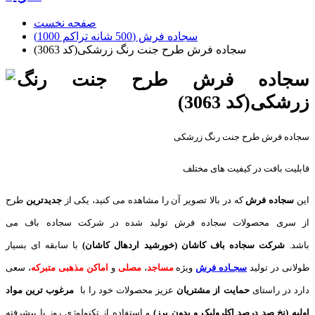
صفحه نخست
سجاده فرش (500 شانه تراکم 1000)
سجاده فرش طرح جنت رنگ زرشکی(کد 3063)
سجاده فرش طرح جنت رنگ
زرشکی(کد 3063)
سجاده فرش طرح جنت رنگ زرشکی
قابلیت بافت در کیفیت های مختلف
این
سجاده فرش
که در بالا تصویر آن را مشاهده می کنید، یکی از
جدیدترین
طرح
از سری محصولات سجاده فرش تولید شده در شرکت سجاده باف می
باشد.
شرکت سجاده باف کاشان (خورشید اردهال کاشان)
با سابقه ای بسیار
طولانی در تولید
سجـاده فرش
ویژه
مساجد
،
مصلی
و
اماکن مذهبی متبرکه
، سعی
دارد در راستای
حمایت از مشتریان
عزیز محصولات خود را با
مرغوب ترین مواد
اولیه (نخ صد درصد اکلرولیک و بدون پرز)
و استفاده از تکنولوژی روز با پیشرفته