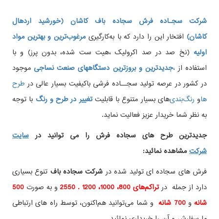
شرکت سجـاده فرش سجاده باف کاشان (خورشید اردهال
کاشان)
افتخار این را دارد که با به‌کارگیری
مرغوب‌ترین و بهترین مواد
اولیه
(نخ صد در صد اکرولیک ،هیت ست شده، بدون پرز) و با
استفاده از
،
جدیدترین و بروزترین دستگاههای صنعت نساجی
موجود
در کشور در عرصه تولید سجــاده فرشی باکیفیت بسیار عالی در
طرح
ها
و
های بسیار متنوع با قابلیت
تغییر در طرح و رنگ
با توجه
به نظر شما خریدار عزیز فعالیت نماید.
جدیدترین طرح های سجاده فرش
را می توانید در
سایت
شرکت
مشاهده نمائید
:
فرش های سجاده ای تولید شده در
شرکت سجاده باف
تنوع بسیاری
دارد از جمله در
تراکم‌های 800، 1000، 1200 . 2550
و به صورت
500
شانه
و
700 شانه
و شما می‌توانید هم‌اکنون، توسط راه های ارتباطی
ما سفارش و آن را خریداری نمائید.