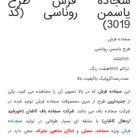
سجاده فرش طرح
یاسمن روناسی (کد
3019)
سجاده فرش
طرح یاسمن روناسی
500شانه
تراکم 1000هشت رنگ
صددرصداکرولیک باکیفیت بالا
این
سجاده فرش
که در بالا تصویر آن را مشاهده می کنید، یکی
از
جدیدترین
طرح از سری محصولات سجاده فرش تولید شده در
شرکت سجاده باف می باشد.
شرکت سجاده باف کاشان (خورشید
اردهال کاشان)
با سابقه ای بسیار طولانی در تولید
سجـاده
فرش
ویژه
مساجد
،
مصلی
و
اماکن مذهبی متبرکه
، سعی دارد در