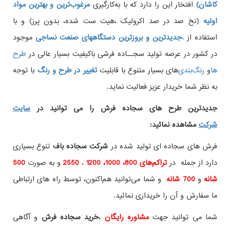
کاشان)
افتخار این را دارد که با به‌کارگیری
مرغوب‌ترین و بهترین مواد
اولیه
(نخ صد در صد اکرولیک ،هیت ست شده، بدون پرز) و با
استفاده از
،
جدیدترین و بروزترین دستگاههای صنعت نساجی
موجود
در کشور در عرصه تولید سجــاده فرشی باکیفیت بسیار عالی در
طرح
ها
و
های بسیار متنوع با قابلیت
تغییر در طرح و رنگ
با توجه
به نظر شما خریدار عزیز فعالیت نماید.
جدیدترین طرح های سجاده فرش
را می توانید در
سایت
شرکت
مشاهده نمائید
:
فرش های سجاده ای تولید شده در
شرکت سجاده باف
تنوع بسیاری
دارد از جمله در
تراکم‌های 800، 1000، 1200 . 2550
و به صورت
500
شانه
و
700 شانه
و شما می‌توانید هم‌اکنون، توسط راه های ارتباطی
ما سفارش و آن را خریداری نمائید.
شما می توانید جهت
مشاوره رایگان
،
خرید
سجاده فرش
و آگاهی