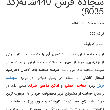
سجاده فرش 440شانه(کد
8035)
سجاده فرش 440شانه
تراکم 880
تمام اکرولیک
این
سجاده فرش
که در بالا تصویر آن را مشاهده می کنید، یکی
از
جدیدترین
طرح از سری محصولات سجاده فرش تولید شده در
شرکت سجاده باف می باشد.
شرکت سجاده باف کاشان (خورشید
اردهال کاشان)
با سابقه ای بسیار طولانی در تولید
سجـاده
فرش
ویژه
مساجد
،
مصلی
و
اماکن مذهبی متبرکه
، سعی دارد در
راستای
حمایت از مشتریان
عزیز محصولات خود را با
مرغوب ترین
مواد اولیه (نخ صد درصد اکلرولیک و بدون پرز)
و استفاده از
تکنولوژی روز با پیشرفته ترین دستگاه ها عرضه کند... و
فرشی با