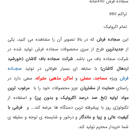
سجاده فرش 440شانه
تراکم 880
تمام اکرولیک
این
سجاده فرش
که در بالا تصویر آن را مشاهده می کنید، یکی
از
جدیدترین
طرح از سری محصولات سجاده فرش تولید شده در
شرکت سجاده باف می باشد.
شرکت سجاده باف کاشان (خورشید
اردهال کاشان)
با سابقه ای بسیار طولانی در تولید
سجـاده
فرش
ویژه
مساجد
،
مصلی
و
اماکن مذهبی متبرکه
، سعی دارد در
راستای
حمایت از مشتریان
عزیز محصولات خود را با
مرغوب ترین
مواد اولیه (نخ صد درصد اکلرولیک و بدون پرز)
و استفاده از
تکنولوژی روز با پیشرفته ترین دستگاه ها عرضه کند... و
فرشی با
کیفیت عالی و زیبا و ماندگار
و درخور و شایسته ی توجه و سلیقه ی
شما خریدار محترم تولید کند.