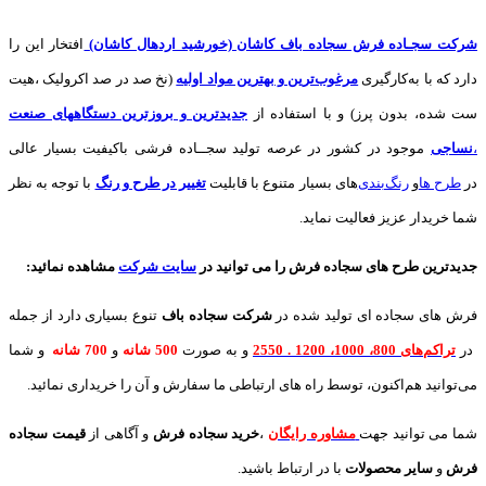
شرکت سجـاده فرش سجاده باف کاشان (خورشید اردهال کاشان)
افتخار این را
دارد که با به‌کارگیری
مرغوب‌ترین و بهترین مواد اولیه
(نخ صد در صد اکرولیک ،هیت
ست شده، بدون پرز) و با استفاده از
جدیدترین و بروزترین دستگاههای صنعت
،
نساجی
موجود در کشور در عرصه تولید سجــاده فرشی باکیفیت بسیار عالی
در
طرح ها
و
های بسیار متنوع با قابلیت
تغییر در طرح و رنگ
با توجه به نظر
شما خریدار عزیز فعالیت نماید.
جدیدترین طرح های سجاده فرش
را می توانید در
سایت شرکت
مشاهده نمائید
:
فرش های سجاده ای تولید شده در
شرکت سجاده باف
تنوع بسیاری دارد از جمله
در
تراکم‌های 800، 1000، 1200 . 2550
و به صورت
500 شانه
و
700 شانه
و شما
می‌توانید هم‌اکنون، توسط راه های ارتباطی ما سفارش و آن را خریداری نمائید.
شما می توانید جهت
مشاوره رایگان
،
خرید
سجاده فرش
و آگاهی از
قیمت سجاده
فرش
و
سایر محصولات
با در ارتباط باشید.