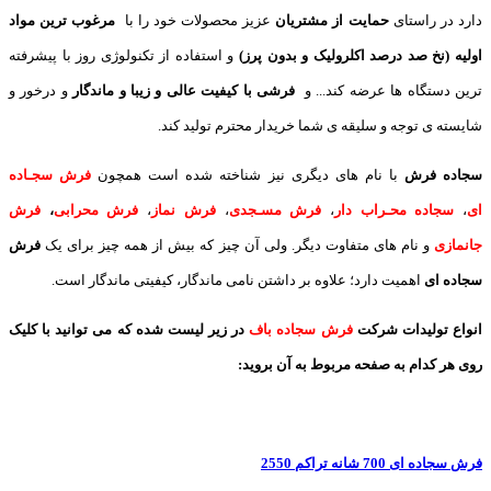
دارد در راستای
حمایت از مشتریان
عزیز محصولات خود را با
مرغوب ترین مواد
اولیه (نخ صد درصد اکلرولیک و بدون پرز)
و استفاده از تکنولوژی روز با پیشرفته
ترین دستگاه ها عرضه کند... و
فرشی با کیفیت عالی و زیبا و ماندگار
و درخور و
شایسته ی توجه و سلیقه ی شما خریدار محترم تولید کند.
سجاده فرش
با نام های دیگری نیز شناخته شده است همچون
فرش سجـاده
ای
،
سجاده محـراب دار
،
فرش مسـجدی
،
فرش نماز
،
فرش محرابی
،
فرش
جانمازی
و نام های متفاوت دیگر. ولی آن چیز که بیش از همه چیز برای یک
فرش
سجاده ای
اهمیت دارد؛ علاوه بر داشتن نامی ماندگار، کیفیتی ماندگار است.
انواع تولیدات شرکت
فرش سجاده باف
در زیر لیست شده که می توانید با کلیک
روی هر کدام به صفحه مربوط به آن بروید:
فرش سجاده ای 700 شانه تراکم 2550