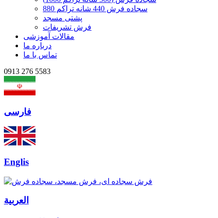
سجاده فرش 440 شانه تراکم 880
پشتی مسجد
فرش تشریفات
مقالات آموزشی
درباره ما
تماس با ما
0913 276 5583
فارسی
Englis
العربیة