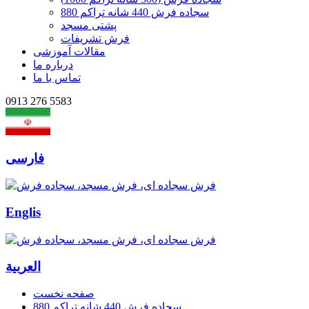
سجاده فرش 440 شانه تراکم 880
پشتی مسجد
فرش تشریفات
مقالات آموزشی
درباره ما
تماس با ما
0913 276 5583
فارسی
Englis
العربیة
صفحه نخست
سجاده فرش 440 شانه تراکم 880