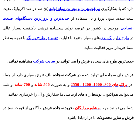
دارد که با به‌کارگیری
مرغوب‌ترین و بهترین مواد اولیه
(نخ صد در صد اکرولیک ،هیت
ست شده، بدون پرز) و با استفاده از
جدیدترین و بروزترین دستگاههای صنعت
،
نساجی
موجود در کشور در عرصه تولید سجــاده فرشی باکیفیت بسیار عالی
در
طرح ها
و
های بسیار متنوع با قابلیت
تغییر در طرح و رنگ
با توجه به نظر
شما خریدار عزیز فعالیت نماید.
جدیدترین طرح های سجاده فرش
را می توانید در
سایت شرکت
مشاهده نمائید
:
فرش های سجاده ای تولید شده در
شرکت سجاده باف
تنوع بسیاری دارد از جمله
در
تراکم‌های 800، 1000، 1200 . 2550
و به صورت
500 شانه
و
700 شانه
و شما
می‌توانید هم‌اکنون، توسط راه های ارتباطی ما سفارش و آن را خریداری نمائید.
شما می توانید جهت
مشاوره رایگان
،
خرید
سجاده فرش
و آگاهی از
قیمت سجاده
فرش
و
سایر محصولات
با در ارتباط باشید.