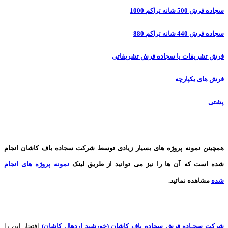
سجاده فرش 500 شانه تراکم 1000
سجاده فرش 440 شانه تراکم 880
فرش تشریفات یا سجاده فرش تشریفاتی
فرش های یکپارچه
پشتی
همچینن
نمونه پروژه های
بسیار زیادی توسط شرکت سجاده باف کاشان انجام
شده است که آن ها را نیز می توانید از طریق لینک
نمونه پروژه های انجام
شده
مشاهده نمائید.
شرکت سجـاده فرش سجاده باف کاشان (خورشید اردهال کاشان)
افتخار این را