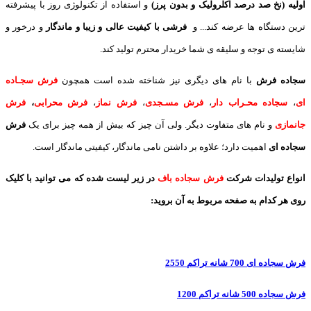
اولیه (نخ صد درصد اکلرولیک و بدون پرز)
و استفاده از تکنولوژی روز با پیشرفته
ترین دستگاه ها عرضه کند... و
فرشی با کیفیت عالی و زیبا و ماندگار
و درخور و
شایسته ی توجه و سلیقه ی شما خریدار محترم تولید کند.
سجاده فرش
با نام های دیگری نیز شناخته شده است همچون
فرش سجـاده
ای
،
سجاده محـراب دار
،
فرش مسـجدی
،
فرش نماز
،
فرش محرابی
،
فرش
جانمازی
و نام های متفاوت دیگر. ولی آن چیز که بیش از همه چیز برای یک
فرش
سجاده ای
اهمیت دارد؛ علاوه بر داشتن نامی ماندگار، کیفیتی ماندگار است.
انواع تولیدات شرکت
فرش سجاده باف
در زیر لیست شده که می توانید با کلیک
روی هر کدام به صفحه مربوط به آن بروید:
فرش سجاده ای 700 شانه تراکم 2550
فرش سجاده 500 شانه تراکم 1200