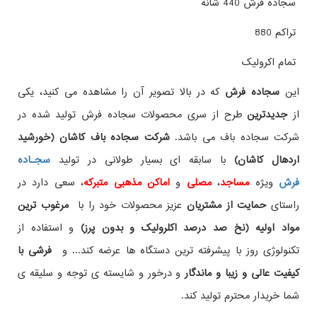
سجاده فرش 440 شانه
تراکم 880
تمام اکرولیک
این
سجاده فرش
که در بالا تصویر آن را مشاهده می کنید، یکی
از
جدیدترین
طرح از سری محصولات سجاده فرش تولید شده در
شرکت سجاده باف می باشد.
شرکت سجاده باف کاشان (خورشید
اردهال کاشان)
با سابقه ای بسیار طولانی در تولید
سجـاده
فرش
ویژه
مساجد
،
مصلی
و
اماکن مذهبی متبرکه
، سعی دارد در
راستای
حمایت از مشتریان
عزیز محصولات خود را با
مرغوب ترین
مواد اولیه (نخ صد درصد اکلرولیک و بدون پرز)
و استفاده از
تکنولوژی روز با پیشرفته ترین دستگاه ها عرضه کند... و
فرشی با
کیفیت عالی و زیبا و ماندگار
و درخور و شایسته ی توجه و سلیقه ی
شما خریدار محترم تولید کند.