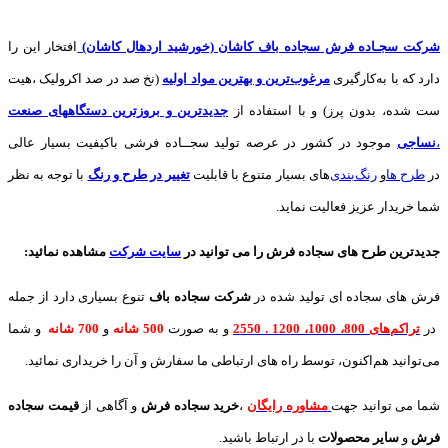
شرکت سجـاده فرش سجاده باف کاشان (خورشید اردهال کاشان)
افتخار این را
دارد که با به‌کارگیری
مرغوب‌ترین و بهترین مواد اولیه
(نخ صد در صد اکرولیک ،هیت
ست شده، بدون پرز) و با استفاده از
جدیدترین و بروزترین دستگاههای صنعت
،
نساجی
موجود در کشور در عرصه تولید سجــاده فرشی باکیفیت بسیار عالی
در
طرح ها
و
های بسیار متنوع با قابلیت
تغییر در طرح و رنگ
با توجه به نظر
شما خریدار عزیز فعالیت نماید.
جدیدترین طرح های سجاده فرش
را می توانید در
سایت شرکت
مشاهده نمائید
:
فرش های سجاده ای تولید شده در
شرکت سجاده باف
تنوع بسیاری دارد از جمله
در
تراکم‌های 800، 1000، 1200 . 2550
و به صورت
500 شانه
و
700 شانه
و شما
می‌توانید هم‌اکنون، توسط راه های ارتباطی ما سفارش و آن را خریداری نمائید.
شما می توانید جهت
مشاوره رایگان
،
خرید
سجاده فرش
و آگاهی از
قیمت سجاده
فرش
و
سایر محصولات
با در ارتباط باشید.