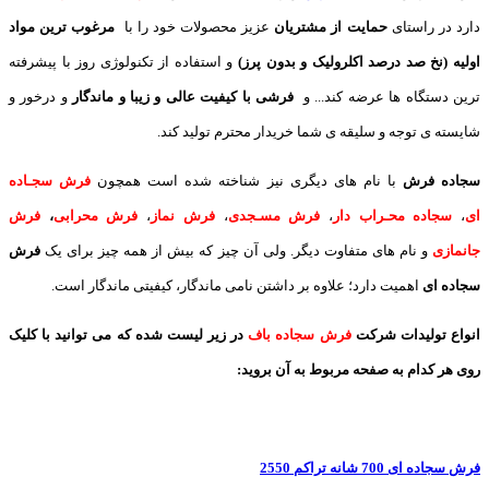
دارد در راستای
حمایت از مشتریان
عزیز محصولات خود را با
مرغوب ترین مواد
اولیه (نخ صد درصد اکلرولیک و بدون پرز)
و استفاده از تکنولوژی روز با پیشرفته
ترین دستگاه ها عرضه کند... و
فرشی با کیفیت عالی و زیبا و ماندگار
و درخور و
شایسته ی توجه و سلیقه ی شما خریدار محترم تولید کند.
سجاده فرش
با نام های دیگری نیز شناخته شده است همچون
فرش سجـاده
ای
،
سجاده محـراب دار
،
فرش مسـجدی
،
فرش نماز
،
فرش محرابی
،
فرش
جانمازی
و نام های متفاوت دیگر. ولی آن چیز که بیش از همه چیز برای یک
فرش
سجاده ای
اهمیت دارد؛ علاوه بر داشتن نامی ماندگار، کیفیتی ماندگار است.
انواع تولیدات شرکت
فرش سجاده باف
در زیر لیست شده که می توانید با کلیک
روی هر کدام به صفحه مربوط به آن بروید:
فرش سجاده ای 700 شانه تراکم 2550