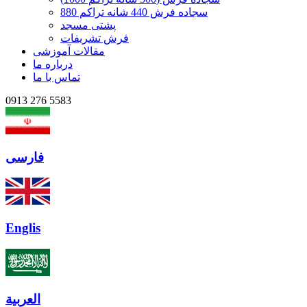
سجاده فرش 440 شانه تراکم 880
پشتی مسجد
فرش تشریفات
مقالات آموزشی
درباره ما
تماس با ما
0913 276 5583
فارسی
Englis
العربیة