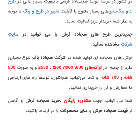
در کشور در عرصه تولید سجــاده فرشی باکیفیت بسیار عالی در
طرح
ها
و
های بسیار متنوع با قابلیت
تغییر در طرح و رنگ
با توجه
به نظر شما خریدار عزیز فعالیت نماید.
جدیدترین طرح های سجاده فرش
را می توانید در
سایت
شرکت
مشاهده نمائید
:
فرش های سجاده ای تولید شده در
شرکت سجاده باف
تنوع بسیاری
دارد از جمله در
تراکم‌های 800، 1000، 1200 . 2550
و به صورت
500
شانه
و
700 شانه
و شما می‌توانید هم‌اکنون، توسط راه های ارتباطی
ما سفارش و آن را خریداری نمائید.
شما می توانید جهت
مشاوره رایگان
،
خرید
سجاده فرش
و آگاهی
از
قیمت سجاده فرش
و
سایر محصولات
با در ارتباط باشید.