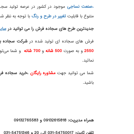
،
صنعت نساجی
موجود در کشور در عرصه تولید سجــ
متنوع با قابلیت
تغییر در طرح و رنگ
با توجه به نظر شما
جدیدترین طرح های سجاده فرش
را می توانید در
سای
فرش های سجاده ای تولید شده در
شرکت سجاده ب
2550
و به صورت
500 شانه
و
700 شانه
و شما می‌توان
نمائید.
شما می توانید جهت
مشاوره رایگان
،
خرید
سجاده ف
باشید.
همراه مدیریت: 09132615818 و 09132765583
تلفن ثابت: 54750017-031 الی 20 و 54751346-031