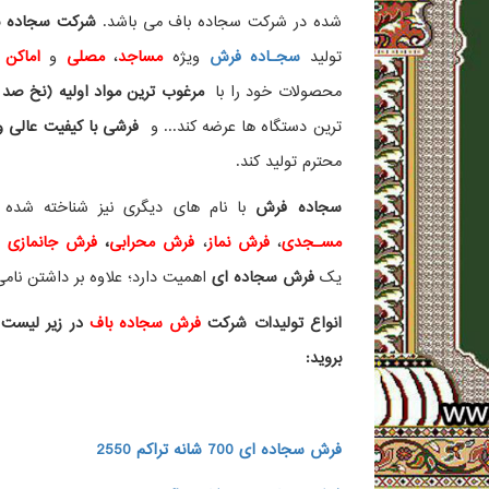
شده در شرکت سجاده باف می باشد.
شرکت سجاده با
تولید
سجـاده فرش
ویژه
مساجد
،
مصلی
و
اماکن 
محصولات خود را با
مرغوب ترین مواد اولیه (نخ صد 
ترین دستگاه ها عرضه کند... و
فرشی با کیفیت عالی و ز
محترم تولید کند.
سجاده فرش
با نام های دیگری نیز شناخته ش
مسـجدی
،
فرش نماز
،
فرش محرابی
،
فرش جانمازی
و 
یک
فرش سجاده ای
اهمیت دارد؛ علاوه بر داشتن نامی 
انواع تولیدات شرکت
فرش سجاده باف
در زیر لیست 
بروید:
فرش سجاده ای 700 شانه تراکم 2550