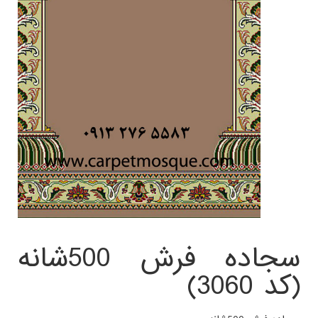
سجاده فرش 500شانه
(کد 3060)