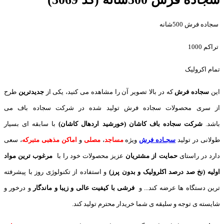
سجاده فرش 500شانه
تراکم 1000
تمام اکرولیک
این
سجاده فرش
که در بالا تصویر آن را مشاهده می کنید، یکی از
جدیدترین
طرح
از سری محصولات سجاده فرش تولید شده در شرکت سجاده باف می
باشد.
شرکت سجاده باف کاشان (خورشید اردهال کاشان)
با سابقه ای بسیار
طولانی در تولید
سجـاده فرش
ویژه
مساجد
،
مصلی
و
اماکن مذهبی متبرکه
، سعی
دارد در راستای
حمایت از مشتریان
عزیز محصولات خود را با
مرغوب ترین مواد
اولیه (نخ صد درصد اکلرولیک و بدون پرز)
و استفاده از تکنولوژی روز با پیشرفته
ترین دستگاه ها عرضه کند... و
فرشی با کیفیت عالی و زیبا و ماندگار
و درخور و
شایسته ی توجه و سلیقه ی شما خریدار محترم تولید کند.