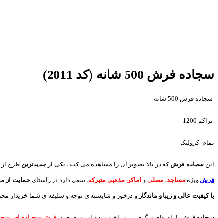
سجاده فرش 500 شانه (کد 2011)
سجاده فرش 500 شانه
تراکم 1200
تمام اکرولیک
این
سجاده فرش
که در بالا تصویر آن را مشاهده می کنید، یکی از
جدیدترین
طرح از 
فرش
ویژه
مساجد
،
مصلی
و
اماکن مذهبی متبرکه
، سعی دارد در راستای
حمایت از م
با کیفیت عالی و زیبا و ماندگار
و درخور و شایسته ی توجه و سلیقه ی شما خریدار محترم
سجاده فرش
با نام های دیگری نیز شناخته شده است همچون
فرش سجـاده ای
،
سجاد