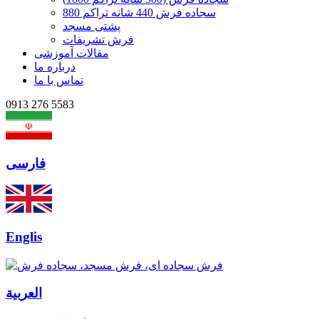
سجاده فرش 440 شانه تراکم 880
پشتی مسجد
فرش تشریفات
مقالات آموزشی
درباره ما
تماس با ما
0913 276 5583
فارسی
Englis
العربیة