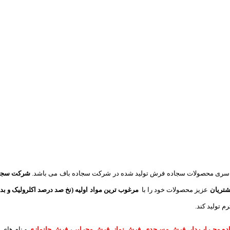
سری محصولات سجاده فرش تولید شده در شرکت سجاده باف می باشد.
شرکت سجاده
شتریان
عزیز محصولات خود را با
مرغوب ترین مواد اولیه (نخ صد درصد اکلرولیک و بد
 تولید کند.
ه محـراب دار
،
فرش مسـجدی
،
فرش نماز
،
فرش محرابی
،
فرش جانمازی
و نام های 