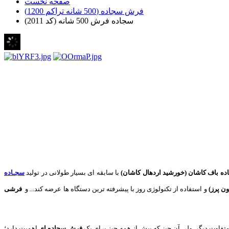
صفحه نخست
فرش سجاده (500 شانه تراکم 1200)
سجاده فرش 500 شانه (کد 2011)
 باف کاشان (خورشید اردهال کاشان)
با سابقه ای بسیار طولانی در تولید
سجـاده
ون پرز)
و استفاده از تکنولوژی روز با پیشرفته ترین دستگاه ها عرضه کند... و
فرشی
متفاوت دیگر. ولی آن چیز که بیش از همه چیز برای یک
فرش سجاده ای
اهمیت دارد؛