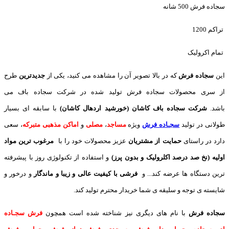
سجاده فرش 500 شانه
تراکم 1200
تمام اکرولیک
این
سجاده فرش
که در بالا تصویر آن را مشاهده می کنید، یکی از
جدیدترین
طرح
از سری محصولات سجاده فرش تولید شده در شرکت سجاده باف می
باشد.
شرکت سجاده باف کاشان (خورشید اردهال کاشان)
با سابقه ای بسیار
طولانی در تولید
سجـاده فرش
ویژه
مساجد
،
مصلی
و
اماکن مذهبی متبرکه
، سعی
دارد در راستای
حمایت از مشتریان
عزیز محصولات خود را با
مرغوب ترین مواد
اولیه (نخ صد درصد اکلرولیک و بدون پرز)
و استفاده از تکنولوژی روز با پیشرفته
ترین دستگاه ها عرضه کند... و
فرشی با کیفیت عالی و زیبا و ماندگار
و درخور و
شایسته ی توجه و سلیقه ی شما خریدار محترم تولید کند.
سجاده فرش
با نام های دیگری نیز شناخته شده است همچون
فرش سجـاده