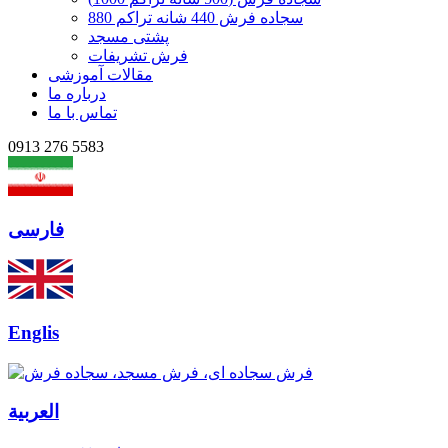
سجاده فرش 440 شانه تراکم 880
پشتی مسجد
فرش تشریفات
مقالات آموزشی
درباره ما
تماس با ما
0913 276 5583
فارسی
Englis
العربیة