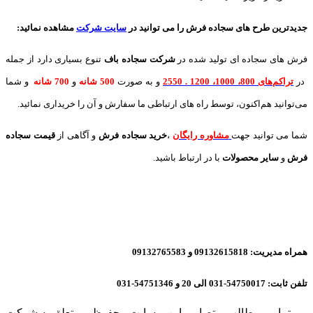
جدیدترین طرح های سجاده فرش
را می توانید در
سایت شرکت
مشاهده نمائید
:
فرش های سجاده ای تولید شده در
شرکت سجاده باف
تنوع بسیاری دارد از جمله
در
تراکم‌های 800، 1000، 1200 . 2550
و به صورت
500 شانه
و
700 شانه
و شما
می‌توانید هم‌اکنون، توسط راه های ارتباطی ما سفارش و آن را خریداری نمائید.
شما می توانید جهت
مشاوره رایگان
،
خرید
سجاده فرش
و آگاهی از
قیمت سجاده
فرش
و
سایر محصولات
با در ارتباط باشید.
همراه مدیریت: 09132615818 و 09132765583
تلفن ثابت: 54750017-031 الی 20 و 54751346-031
تمامی مطالب و تصاویر این وبسایت محفوظ و متعلق به شرکت