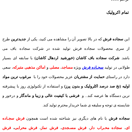
تمام اکرولیک
این
سجاده فرش
که در بالا تصویر آن را مشاهده می کنید، یکی از
جدیدترین
طرح
از سری محصولات سجاده فرش تولید شده در شرکت سجاده باف می
باشد.
شرکت سجاده باف کاشان (خورشید اردهال کاشان)
با سابقه ای بسیار
طولانی در تولید
سجـاده فرش
ویژه
مساجد
،
مصلی
و
اماکن مذهبی متبرکه
، سعی
دارد در راستای
حمایت از مشتریان
عزیز محصولات خود را با
مرغوب ترین مواد
اولیه (نخ صد درصد اکلرولیک و بدون پرز)
و استفاده از تکنولوژی روز با پیشرفته
ترین دستگاه ها عرضه کند... و
فرشی با کیفیت عالی و زیبا و ماندگار
و درخور و
شایسته ی توجه و سلیقه ی شما خریدار محترم تولید کند.
سجاده فرش
با نام های دیگری نیز شناخته شده است همچون
فرش سجـاده
ای
،
سجاده محـراب دار
،
فرش مسـجدی
،
فرش نماز
،
فرش محرابی
،
فرش