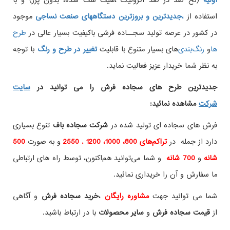
اولیه
(نخ صد در صد اکرولیک ،هیت ست شده، بدون پرز) و با
استفاده از
،
جدیدترین و بروزترین دستگاههای صنعت نساجی
موجود
در کشور در عرصه تولید سجــاده فرشی باکیفیت بسیار عالی در
طرح
ها
و
های بسیار متنوع با قابلیت
تغییر در طرح و رنگ
با توجه
به نظر شما خریدار عزیز فعالیت نماید.
جدیدترین طرح های سجاده فرش
را می توانید در
سایت
شرکت
مشاهده نمائید
:
فرش های سجاده ای تولید شده در
شرکت سجاده باف
تنوع بسیاری
دارد از جمله در
تراکم‌های 800، 1000، 1200 . 2550
و به صورت
500
شانه
و
700 شانه
و شما می‌توانید هم‌اکنون، توسط راه های ارتباطی
ما سفارش و آن را خریداری نمائید.
شما می توانید جهت
مشاوره رایگان
،
خرید
سجاده فرش
و آگاهی
از
قیمت سجاده فرش
و
سایر محصولات
با در ارتباط باشید.