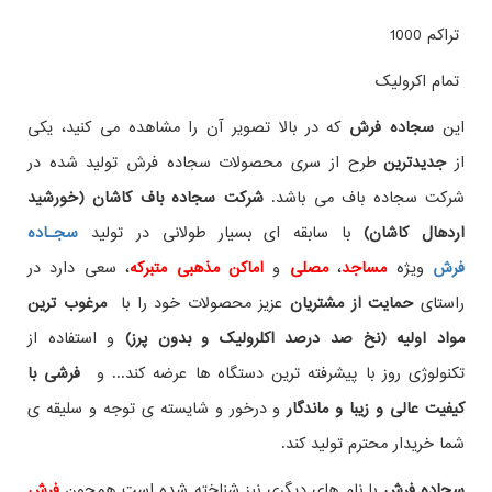
تراکم 1000
تمام اکرولیک
این
سجاده فرش
که در بالا تصویر آن را مشاهده می کنید، یکی
از
جدیدترین
طرح از سری محصولات سجاده فرش تولید شده در
شرکت سجاده باف می باشد.
شرکت سجاده باف کاشان (خورشید
اردهال کاشان)
با سابقه ای بسیار طولانی در تولید
سجـاده
فرش
ویژه
مساجد
،
مصلی
و
اماکن مذهبی متبرکه
، سعی دارد در
راستای
حمایت از مشتریان
عزیز محصولات خود را با
مرغوب ترین
مواد اولیه (نخ صد درصد اکلرولیک و بدون پرز)
و استفاده از
تکنولوژی روز با پیشرفته ترین دستگاه ها عرضه کند... و
فرشی با
کیفیت عالی و زیبا و ماندگار
و درخور و شایسته ی توجه و سلیقه ی
شما خریدار محترم تولید کند.
سجاده فرش
با نام های دیگری نیز شناخته شده است همچون
فرش