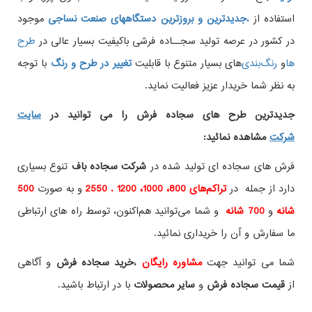
استفاده از
،
جدیدترین و بروزترین دستگاههای صنعت نساجی
موجود
در کشور در عرصه تولید سجــاده فرشی باکیفیت بسیار عالی در
طرح
ها
و
های بسیار متنوع با قابلیت
تغییر در طرح و رنگ
با توجه
به نظر شما خریدار عزیز فعالیت نماید.
جدیدترین طرح های سجاده فرش
را می توانید در
سایت
شرکت
مشاهده نمائید
:
فرش های سجاده ای تولید شده در
شرکت سجاده باف
تنوع بسیاری
دارد از جمله در
تراکم‌های 800، 1000، 1200 . 2550
و به صورت
500
شانه
و
700 شانه
و شما می‌توانید هم‌اکنون، توسط راه های ارتباطی
ما سفارش و آن را خریداری نمائید.
شما می توانید جهت
مشاوره رایگان
،
خرید
سجاده فرش
و آگاهی
از
قیمت سجاده فرش
و
سایر محصولات
با در ارتباط باشید.