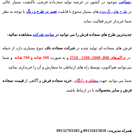
،
نساجی
موجود در کشور در عرصه تولید سجــاده فرشی باکیفیت بسیار عالی
در
طرح ها
و
های بسیار متنوع با قابلیت
تغییر در طرح و رنگ
با توجه به نظر
شما خریدار عزیز فعالیت نماید.
جدیدترین طرح های سجاده فرش
را می توانید در
سایت شرکت
مشاهده نمائید
:
فرش های سجاده ای تولید شده در
شرکت سجاده باف
تنوع بسیاری دارد از جمله
در
تراکم‌های 800، 1000، 1200 . 2550
و به صورت
500 شانه
و
700 شانه
و شما
می‌توانید هم‌اکنون، توسط راه های ارتباطی ما سفارش و آن را خریداری نمائید.
شما می توانید جهت
مشاوره رایگان
،
خرید
سجاده فرش
و آگاهی از
قیمت سجاده
فرش
و
سایر محصولات
با در ارتباط باشید.
همراه مدیریت: 09132615818 و 09132765583