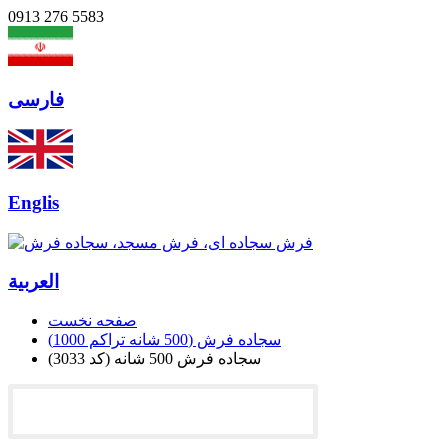
0913 276 5583
فارسی
Englis
العربیة
صفحه نخست
سجاده فرش (500 شانه تراکم 1000)
سجاده فرش 500 شانه (کد 3033)