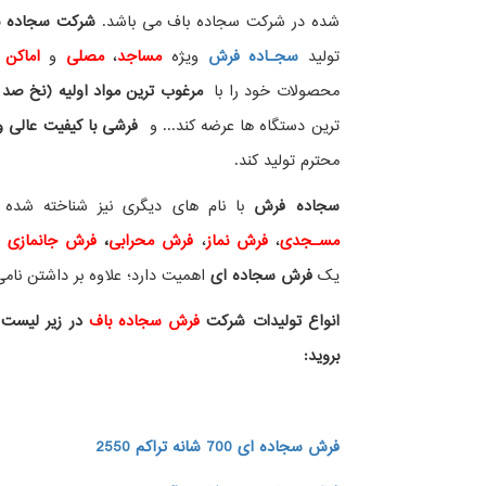
شده در شرکت سجاده باف می باشد.
شرکت سجاده با
تولید
سجـاده فرش
ویژه
مساجد
،
مصلی
و
اماکن 
محصولات خود را با
مرغوب ترین مواد اولیه (نخ صد 
ترین دستگاه ها عرضه کند... و
فرشی با کیفیت عالی و ز
محترم تولید کند.
سجاده فرش
با نام های دیگری نیز شناخته ش
مسـجدی
،
فرش نماز
،
فرش محرابی
،
فرش جانمازی
و 
یک
فرش سجاده ای
اهمیت دارد؛ علاوه بر داشتن نامی 
انواع تولیدات شرکت
فرش سجاده باف
در زیر لیست 
بروید:
فرش سجاده ای 700 شانه تراکم 2550