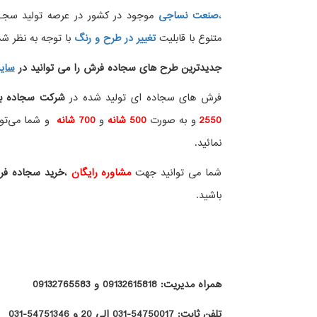
،
صنعت نساجی
موجود در کشور در عرصه تولید سجــ
متنوع با قابلیت
تغییر در طرح و رنگ
با توجه به نظر شما
جدیدترین طرح های سجاده فرش
را می توانید در
سای
فرش های سجاده ای تولید شده در
شرکت سجاده ب
2550
و به صورت
500 شانه
و
700 شانه
و شما می‌توان
نمائید.
شما می توانید جهت
مشاوره رایگان
،
خرید
سجاده ف
باشید.
همراه مدیریت: 09132615818 و 09132765583
تلفن ثابت: 54750017-031 الی 20 و 54751346-031