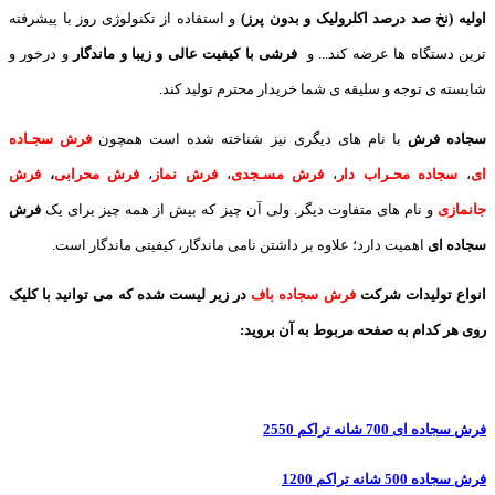
اولیه (نخ صد درصد اکلرولیک و بدون پرز)
و استفاده از تکنولوژی روز با پیشرفته
ترین دستگاه ها عرضه کند... و
فرشی با کیفیت عالی و زیبا و ماندگار
و درخور و
شایسته ی توجه و سلیقه ی شما خریدار محترم تولید کند.
سجاده فرش
با نام های دیگری نیز شناخته شده است همچون
فرش سجـاده
ای
،
سجاده محـراب دار
،
فرش مسـجدی
،
فرش نماز
،
فرش محرابی
،
فرش
جانمازی
و نام های متفاوت دیگر. ولی آن چیز که بیش از همه چیز برای یک
فرش
سجاده ای
اهمیت دارد؛ علاوه بر داشتن نامی ماندگار، کیفیتی ماندگار است.
انواع تولیدات شرکت
فرش سجاده باف
در زیر لیست شده که می توانید با کلیک
روی هر کدام به صفحه مربوط به آن بروید:
فرش سجاده ای 700 شانه تراکم 2550
فرش سجاده 500 شانه تراکم 1200