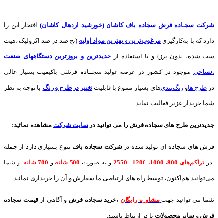
شرکت سجـاده فرش سجاده باف کاشان (خورشید اردهال کاشان)
افتخار این را
دارد که با به‌کارگیری
مرغوب‌ترین و بهترین مواد اولیه
(نخ صد در صد اکرولیک ،هیت
ست شده، بدون پرز) و با استفاده از
جدیدترین و بروزترین دستگاههای صنعت
،
نساجی
موجود در کشور در عرصه تولید سجــاده فرشی باکیفیت بسیار عالی
در
طرح ها
و
های بسیار متنوع با قابلیت
تغییر در طرح و رنگ
با توجه به نظر
شما خریدار عزیز فعالیت نماید.
جدیدترین طرح های سجاده فرش
را می توانید در
سایت شرکت
مشاهده نمائید
:
فرش های سجاده ای تولید شده در
شرکت سجاده باف
تنوع بسیاری دارد از جمله
در
تراکم‌های 800، 1000، 1200 . 2550
و به صورت
500 شانه
و
700 شانه
و شما
می‌توانید هم‌اکنون، توسط راه های ارتباطی ما سفارش و آن را خریداری نمائید.
شما می توانید جهت
مشاوره رایگان
،
خرید
سجاده فرش
و آگاهی از
قیمت سجاده
فرش
و
سایر محصولات
با در ارتباط باشید.