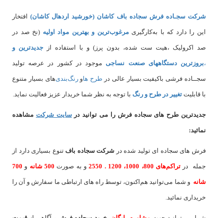
شرکت سجـاده فرش سجاده باف کاشان (خورشید اردهال کاشان)
افتخار
این را دارد که با به‌کارگیری
مرغوب‌ترین و بهترین مواد اولیه
(نخ صد در
صد اکرولیک ،هیت ست شده، بدون پرز) و با استفاده از
جدیدترین و
،
بروزترین دستگاههای صنعت نساجی
موجود در کشور در عرصه تولید
سجــاده فرشی باکیفیت بسیار عالی در
طرح ها
و
های بسیار متنوع
با قابلیت
تغییر در طرح و رنگ
با توجه به نظر شما خریدار عزیز فعالیت نماید.
جدیدترین طرح های سجاده فرش
را می توانید در
سایت شرکت
مشاهده
نمائید
:
فرش های سجاده ای تولید شده در
شرکت سجاده باف
تنوع بسیاری دارد از
جمله در
تراکم‌های 800، 1000، 1200 . 2550
و به صورت
500 شانه
و
700
شانه
و شما می‌توانید هم‌اکنون، توسط راه های ارتباطی ما سفارش و آن را
خریداری نمائید.
شما می توانید جهت
مشاوره رایگان
،
خرید
سجاده فرش
و آگاهی از
قیمت