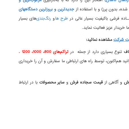
دهال کاشان)
افتخار این را دارد که با به‌کارگیری
مرغوب‌ترین و
، بدون پرز) و با استفاده از
جدیدترین و بروزترین دستگاههای
اده فرشی باکیفیت بسیار عالی در
طرح ها
و
های بسیار
 خریدار عزیز فعالیت نماید.
ت شرکت
مشاهده نمائید
:
اف
تنوع بسیاری دارد از جمله در
تراکم‌های 800، 1000، 1200 .
ید هم‌اکنون، توسط راه های ارتباطی ما سفارش و آن را خریداری
رش
و آگاهی از
قیمت سجاده فرش
و
سایر محصولات
با در ارتباط