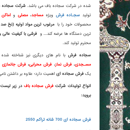
شده در شرکت سجاده باف می باشد.
شرکت سجاده با
تولید
سجـاده فرش
ویژه
مساجد
،
مصلی
و
اماکن 
محصولات خود را با
مرغوب ترین مواد اولیه (نخ صد 
ترین دستگاه ها عرضه کند... و
فرشی با کیفیت عالی و ز
محترم تولید کند.
سجاده فرش
با نام های دیگری نیز شناخته ش
مسـجدی
،
فرش نماز
،
فرش محرابی
،
فرش جانمازی
و 
یک
فرش سجاده ای
اهمیت دارد؛ علاوه بر داشتن نامی 
انواع تولیدات شرکت
فرش سجاده باف
در زیر لیست 
بروید:
فرش سجاده ای 700 شانه تراکم 2550