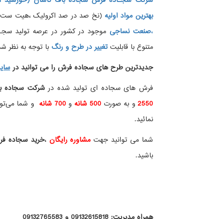
شرکت سجـاده فرش سجاده باف کاشان (خورشید ار
بهترین مواد اولیه
(نخ صد در صد اکرولیک ،هیت ست شده
،
صنعت نساجی
موجود در کشور در عرصه تولید سجــ
متنوع با قابلیت
تغییر در طرح و رنگ
با توجه به نظر شما
جدیدترین طرح های سجاده فرش
را می توانید در
سای
فرش های سجاده ای تولید شده در
شرکت سجاده ب
2550
و به صورت
500 شانه
و
700 شانه
و شما می‌توان
نمائید.
شما می توانید جهت
مشاوره رایگان
،
خرید
سجاده ف
باشید.
همراه مدیریت: 09132615818 و 09132765583