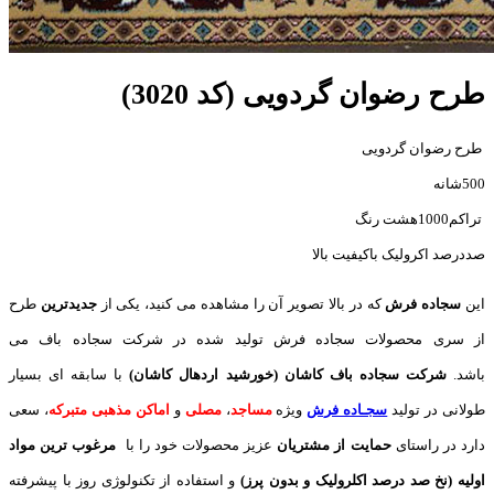
طرح رضوان گردویی (کد 3020)
طرح رضوان گردویی
500شانه
تراکم1000هشت رنگ
صددرصد اکرولیک باکیفیت بالا
این
سجاده فرش
که در بالا تصویر آن را مشاهده می کنید، یکی از
جدیدترین
طرح
از سری محصولات سجاده فرش تولید شده در شرکت سجاده باف می
باشد.
شرکت سجاده باف کاشان (خورشید اردهال کاشان)
با سابقه ای بسیار
طولانی در تولید
سجـاده فرش
ویژه
مساجد
،
مصلی
و
اماکن مذهبی متبرکه
، سعی
دارد در راستای
حمایت از مشتریان
عزیز محصولات خود را با
مرغوب ترین مواد
اولیه (نخ صد درصد اکلرولیک و بدون پرز)
و استفاده از تکنولوژی روز با پیشرفته