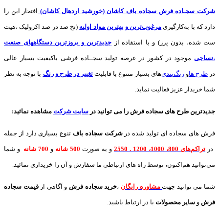
شرکت سجـاده فرش سجاده باف کاشان (خورشید اردهال کاشان)
افتخار این را
دارد که با به‌کارگیری
مرغوب‌ترین و بهترین مواد اولیه
(نخ صد در صد اکرولیک ،هیت
ست شده، بدون پرز) و با استفاده از
جدیدترین و بروزترین دستگاههای صنعت
،
نساجی
موجود در کشور در عرصه تولید سجــاده فرشی باکیفیت بسیار عالی
در
طرح ها
و
های بسیار متنوع با قابلیت
تغییر در طرح و رنگ
با توجه به نظر
شما خریدار عزیز فعالیت نماید.
جدیدترین طرح های سجاده فرش
را می توانید در
سایت شرکت
مشاهده نمائید
:
فرش های سجاده ای تولید شده در
شرکت سجاده باف
تنوع بسیاری دارد از جمله
در
تراکم‌های 800، 1000، 1200 . 2550
و به صورت
500 شانه
و
700 شانه
و شما
می‌توانید هم‌اکنون، توسط راه های ارتباطی ما سفارش و آن را خریداری نمائید.
شما می توانید جهت
مشاوره رایگان
،
خرید
سجاده فرش
و آگاهی از
قیمت سجاده
فرش
و
سایر محصولات
با در ارتباط باشید.