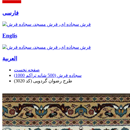
فارسی
Englis
العربیة
صفحه نخست
سجاده فرش (500 شانه تراکم 1000)
طرح رضوان گردویی (کد 3020)