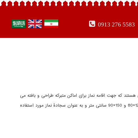
0913 276 5583
هستند که جهت اقامه نماز برای اماکن متبرکه طراحی و بافته می
دارای ابعاد کوچک 120×80 و 150×90 سانتی متر و به عنوان سجادۀ نماز مورد استفاده