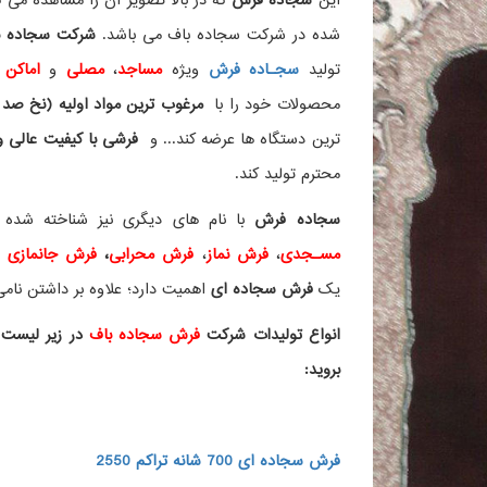
این
سجاده فرش
که در بالا تصویر آن را مشاهده می ک
شده در شرکت سجاده باف می باشد.
شرکت سجاده با
تولید
سجـاده فرش
ویژه
مساجد
،
مصلی
و
اماکن 
محصولات خود را با
مرغوب ترین مواد اولیه (نخ صد 
ترین دستگاه ها عرضه کند... و
فرشی با کیفیت عالی و ز
محترم تولید کند.
سجاده فرش
با نام های دیگری نیز شناخته ش
مسـجدی
،
فرش نماز
،
فرش محرابی
،
فرش جانمازی
و 
یک
فرش سجاده ای
اهمیت دارد؛ علاوه بر داشتن نامی 
انواع تولیدات شرکت
فرش سجاده باف
در زیر لیست 
بروید:
فرش سجاده ای 700 شانه تراکم 2550