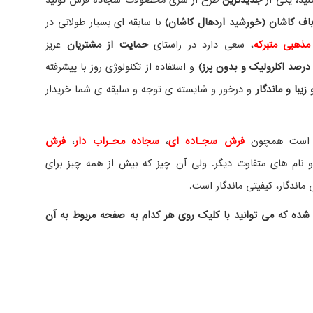
نید، یکی از
جدیدترین
طرح از سری محصولات سجاده فرش تولید
ف کاشان (خورشید اردهال کاشان)
با سابقه ای بسیار طولانی در
مذهبی متبرکه
، سعی دارد در راستای
حمایت از مشتریان
عزیز
درصد اکلرولیک و بدون پرز)
و استفاده از تکنولوژی روز با پیشرفته
یبا و ماندگار
و درخور و شایسته ی توجه و سلیقه ی شما خریدار
ده است همچون
فرش سجـاده ای
،
سجاده محـراب دار
،
فرش
نام های متفاوت دیگر. ولی آن چیز که بیش از همه چیز برای
ماندگار، کیفیتی ماندگار است.
شده که می توانید با کلیک روی هر کدام به صفحه مربوط به آن