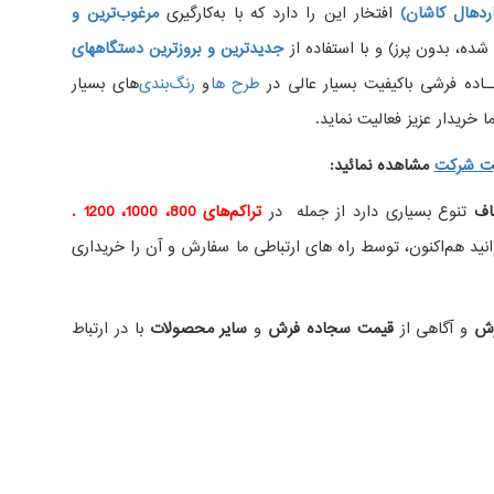
دهال کاشان)
افتخار این را دارد که با به‌کارگیری
مرغوب‌ترین و
، بدون پرز) و با استفاده از
جدیدترین و بروزترین دستگاههای
اده فرشی باکیفیت بسیار عالی در
طرح ها
و
های بسیار
 خریدار عزیز فعالیت نماید.
ت شرکت
مشاهده نمائید
:
اف
تنوع بسیاری دارد از جمله در
تراکم‌های 800، 1000، 1200 .
ید هم‌اکنون، توسط راه های ارتباطی ما سفارش و آن را خریداری
رش
و آگاهی از
قیمت سجاده فرش
و
سایر محصولات
با در ارتباط