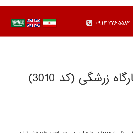
0913 276 5583
 زرشگی (کد 3010)