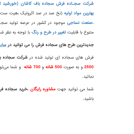
شرکت سجـاده فرش سجاده باف کاشان (خورشید ار
بهترین مواد اولیه
(نخ صد در صد اکرولیک ،هیت ست شده
،
صنعت نساجی
موجود در کشور در عرصه تولید سجــ
متنوع با قابلیت
تغییر در طرح و رنگ
با توجه به نظر شما
جدیدترین طرح های سجاده فرش
را می توانید در
سای
فرش های سجاده ای تولید شده در
شرکت سجاده ب
2550
و به صورت
500 شانه
و
700 شانه
و شما می‌توان
نمائید.
شما می توانید جهت
مشاوره رایگان
،
خرید
سجاده ف
باشید.