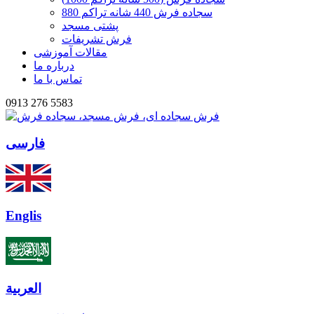
سجاده فرش 440 شانه تراکم 880
پشتی مسجد
فرش تشریفات
مقالات آموزشی
درباره ما
تماس با ما
0913 276 5583
فارسی
Englis
العربیة