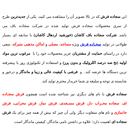
این
سجاده فرش
که در بالا تصویر آن را مشاهده می کنید، یکی از
جدیدترین
طرح
از سری محصولات سجاده فرش تولید شده در شرکت سجاده باف می
باشد.
شرکت سجاده باف کاشان (خورشید اردهال کاشان)
با سابقه ای بسیار
طولانی در تولید
سجـاده فرش
ویژه
مساجد
،
مصلی
و
اماکن مذهبی متبرکه
، سعی
دارد در راستای
حمایت از مشتریان
عزیز محصولات خود را با
مرغوب ترین مواد
اولیه (نخ صد درصد اکلرولیک و بدون پرز)
و استفاده از تکنولوژی روز با پیشرفته
ترین دستگاه ها عرضه کند... و
فرشی با کیفیت عالی و زیبا و ماندگار
و درخور و
شایسته ی توجه و سلیقه ی شما خریدار محترم تولید کند.
سجاده فرش
با نام های دیگری نیز شناخته شده است همچون
فرش سجـاده
ای
،
سجاده محـراب دار
،
فرش مسـجدی
،
فرش نماز
،
فرش محرابی
،
فرش
جانمازی
و نام های متفاوت دیگر. ولی آن چیز که بیش از همه چیز برای یک
فرش
سجاده ای
اهمیت دارد؛ علاوه بر داشتن نامی ماندگار، کیفیتی ماندگار است.