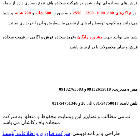
فرش های سجاده ای تولید شده در
شرکت سجاده باف
تنوع بسیاری دارد از جمله
در
تراکم‌های 800، 1000، 1200 . 2550
و به صورت
500 شانه
و
700 شانه
و شما
می‌توانید هم‌اکنون، توسط راه های ارتباطی ما سفارش و آن را خریداری نمائید.
شما می توانید جهت
مشاوره رایگان
،
خرید
سجاده فرش
و آگاهی از
قیمت سجاده
فرش
و
سایر محصولات
با در ارتباط باشید.
همراه مدیریت: 09132615818 و 09132765583
تلفن ثابت: 54750017-031 الی 20 و 54751346-031
تمامی مطالب و تصاویر این وبسایت محفوظ و متعلق به شرکت
سجاده باف کاشان می باشد.
طراحی و برنامه نویسی:
شرکت فناوری و اطلاعات آیتیسـا