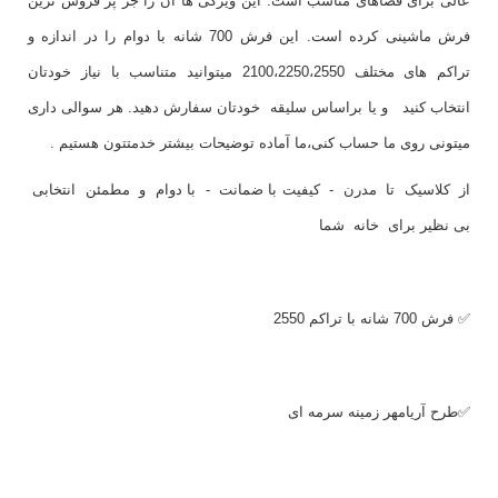
عالی برای فضاهای مناسب است. این ویژگی ها آن را جز پر فروش ترین
فرش ماشینی کرده است. این فرش 700 شانه با دوام را در اندازه و
تراکم های مختلف 2100،2250،2550 میتوانید متناسب با نیاز خودتان
انتخاب کنید و یا براساس سلیقه خودتان سفارش دهید. هر سوالی داری
میتونی روی ما حساب کنی،ما آماده توضیحات بیشتر خدمتتون هستیم .
از کلاسیک تا مدرن - کیفیت با ضمانت - با دوام و مطمئن انتخابی
بی نظیر برای خانه شما
✅ فرش 700 شانه با تراکم 2550
✅طرح آریامهر زمینه سرمه ای