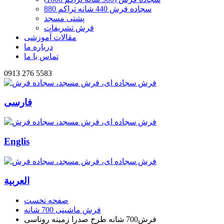
سجاده فرش 440 شانه تراکم 880
پشتی مسجد
فرش تشریفات
مقالات آموزشی
درباره ما
تماس با ما
0913 276 5583
فارسی
Englis
العربیة
صفحه نخست
فرش ماشینی 700 شانه
فرش700 شانه طرح صدرا زمینه روناسی