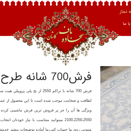
نماز
ا ما
فرش700 شانه طرح نگار زمینه نقره ای
فرش 700 شانه با تراکم 2550 از ن
لطافت و ضخامت موجب شده است تا این محصول از عمر با
2100،2250،2550 میتوانید متناسب با نیاز خ
میتونی روی ما حساب کنی،ما آماده توضیحات بیشتر خدمتت