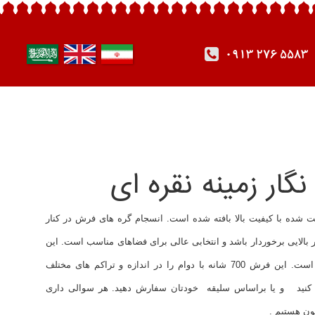
0913 276 5583
خ پلی پروپیلن هیت ست شده با کیفیت بالا بافته شده است. انسجام گره های فرش در کنار
لایی برخوردار باشد و انتخابی عالی برای فضاهای مناسب است. این
ویژگی ها آن را جز پر فروش ترین فرش ماشینی کرده است. این فرش 700 شانه با دوام را در اندازه و تراکم های مختلف
ودتان انتخاب کنید و یا براساس سلیقه خودتان سفارش دهید. هر سوالی داری
ون هستیم .