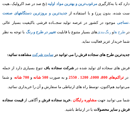
دارد که با به‌کارگیری
مرغوب‌ترین و بهترین مواد اولیه
(نخ صد در صد اکرولیک ،هیت
ست شده، بدون پرز) و با استفاده از
جدیدترین و بروزترین دستگاههای صنعت
،
نساجی
موجود در کشور در عرصه تولید سجــاده فرشی باکیفیت بسیار عالی
در
طرح ها
و
های بسیار متنوع با قابلیت
تغییر در طرح و رنگ
با توجه به نظر
شما خریدار عزیز فعالیت نماید.
جدیدترین طرح های سجاده فرش
را می توانید در
سایت شرکت
مشاهده نمائید
:
فرش های سجاده ای تولید شده در
شرکت سجاده باف
تنوع بسیاری دارد از جمله
در
تراکم‌های 800، 1000، 1200 . 2550
و به صورت
500 شانه
و
700 شانه
و شما
می‌توانید هم‌اکنون، توسط راه های ارتباطی ما سفارش و آن را خریداری نمائید.
شما می توانید جهت
مشاوره رایگان
،
خرید
سجاده فرش
و آگاهی از
قیمت سجاده
فرش
و
سایر محصولات
با در ارتباط باشید.