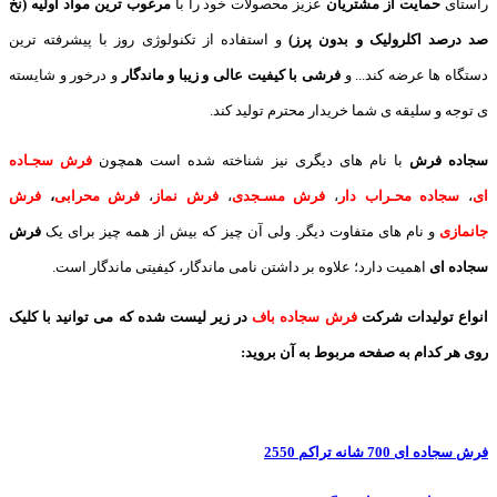
راستای
حمایت از مشتریان
عزیز محصولات خود را با
مرغوب ترین مواد اولیه (نخ
صد درصد اکلرولیک و بدون پرز)
و استفاده از تکنولوژی روز با پیشرفته ترین
دستگاه ها عرضه کند... و
فرشی با کیفیت عالی و زیبا و ماندگار
و درخور و شایسته
ی توجه و سلیقه ی شما خریدار محترم تولید کند.
سجاده فرش
با نام های دیگری نیز شناخته شده است همچون
فرش سجـاده
ای
،
سجاده محـراب دار
،
فرش مسـجدی
،
فرش نماز
،
فرش محرابی
،
فرش
جانمازی
و نام های متفاوت دیگر. ولی آن چیز که بیش از همه چیز برای یک
فرش
سجاده ای
اهمیت دارد؛ علاوه بر داشتن نامی ماندگار، کیفیتی ماندگار است.
انواع تولیدات شرکت
فرش سجاده باف
در زیر لیست شده که می توانید با کلیک
روی هر کدام به صفحه مربوط به آن بروید:
فرش سجاده ای 700 شانه تراکم 2550