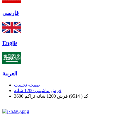
فارسی
Englis
العربیة
صفحه نخست
فرش ماشینی 1200 شانه
کد ( 9514) فرش 1200 شانه تراکم 3600