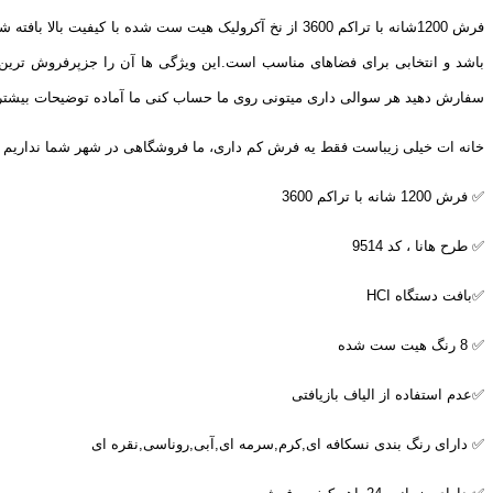
باشد و انتخابی برای فضاهای مناسب است.این ویژگی ها آن را جزپرفروش ترین
سفارش دهید هر سوالی داری میتونی روی ما حساب کنی ما آماده توضیحات بیشتر
خانه ات خیلی زیباست فقط یه فرش کم داری، ما فروشگاهی در شهر شما نداریم ب
✅ فرش 1200 شانه با تراکم 3600
✅ طرح هانا ، کد 9514
✅بافت دستگاه
HCI
✅ 8 رنگ هیت ست شده
✅عدم استفاده از الیاف بازیافتی
✅ دارای رنگ بندی نسکافه ای,کرم,سرمه ای,آبی,روناسی,نقره ای