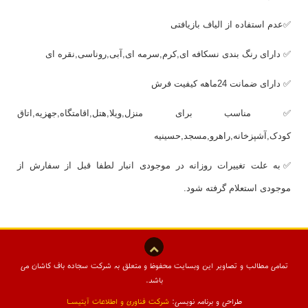
✅عدم استفاده از الیاف بازیافتی
✅ دارای رنگ بندی نسکافه ای,کرم,سرمه ای,آبی,روناسی,نقره ای
✅ دارای ضمانت 24ماهه کیفیت فرش
✅ مناسب برای منزل,ویلا,هتل,اقامتگاه,جهزیه,اتاق
کودک,آشپزخانه,راهرو,مسجد,حسینیه
✅به علت تغییرات روزانه در موجودی انبار لطفا قبل از سفارش از
موجودی استعلام گرفته شود.
تمامی مطالب و تصاویر این وبسایت محفوظ و متعلق به شرکت سجاده باف کاشان می
باشد.
طراحی و برنامه نویسی:
شرکت فناوری و اطلاعات آیتیسـا