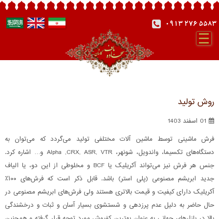
0913 276 5583
روش تولید
01 اسفند 1403
فرش ماشینی توسط ماشین آلات مختلفی تولید می‌گردد که می‌توان به
دستگاه‌های تکسیما، واندویل، شونهر، Alpha ,CRX, ASR, VTR و… اشاره کرد.
جنس هر فرش نیز می‌تواند آکریلیک یا BCF و مخلوطی از این دو، یا الیاف
جدید ابریشم مصنوعی (پلی استر) باشد. قابل ذکر است که فرش‌های ۱۰۰٪
آکریلیک دارای کیفیت و قیمت بالاتری هستند ولی فرش‌های ابریشم مصنوعی در
حال حاضر به دلیل عدم پرزدهی و شستشوی بسیار آسان و ثبات و درخشندگی
بالا در بازارهای جهانی به عنوان بهترین کفپوش مورد توجه قرار گرفته و همچنین