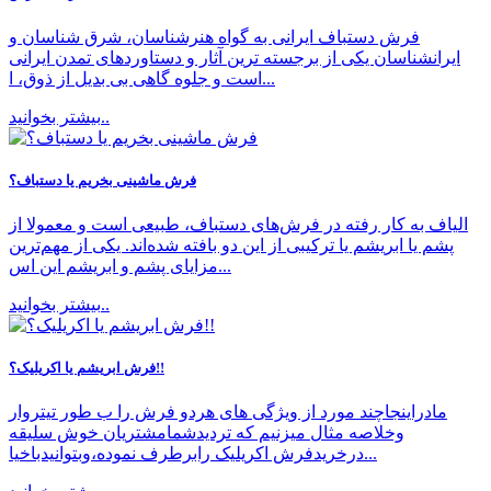
فرش دستباف ایرانی به‏ گواه هنرشناسان، شرق‏ شناسان و
ایران‏شناسان یکی از برجسته‏ ترین آثار و دستاوردهای تمدن ایرانی
است و جلوه‏ گاهی بی‏ بدیل از ذوق، ا...
بیشتر بخوانید..
فرش ماشینی بخریم یا دستباف؟
الیاف به کار رفته در فرش‌های دستباف، طبیعی است و معمولا از
پشم یا ابریشم یا ترکیبی از این دو بافته شده‌اند. یکی از مهم‌ترین
مزایای پشم و ابریشم این اس...
بیشتر بخوانید..
فرش ابریشم یا اکریلیک؟!!
مادراینجاچند مورد از ویژگی های هردو فرش را ب طور تیتروار
وخلاصه مثال میزنیم که تردیدشمامشتریان خوش سلیقه
درخریدفرش اکریلیک رابرطرف نموده،وبتوانیدباخیا...