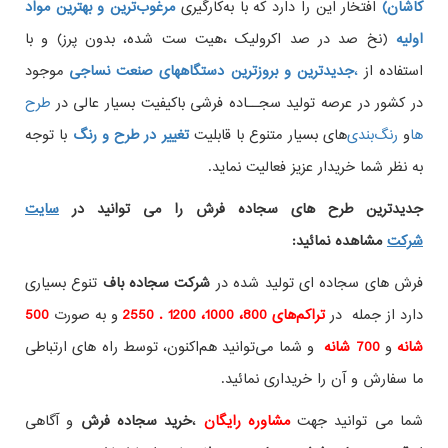
کاشان)
افتخار این را دارد که با به‌کارگیری
مرغوب‌ترین و بهترین مواد
اولیه
(نخ صد در صد اکرولیک ،هیت ست شده، بدون پرز) و با
استفاده از
،
جدیدترین و بروزترین دستگاههای صنعت نساجی
موجود
در کشور در عرصه تولید سجــاده فرشی باکیفیت بسیار عالی در
طرح
ها
و
های بسیار متنوع با قابلیت
تغییر در طرح و رنگ
با توجه
به نظر شما خریدار عزیز فعالیت نماید.
جدیدترین طرح های سجاده فرش
را می توانید در
سایت
شرکت
مشاهده نمائید
:
فرش های سجاده ای تولید شده در
شرکت سجاده باف
تنوع بسیاری
دارد از جمله در
تراکم‌های 800، 1000، 1200 . 2550
و به صورت
500
شانه
و
700 شانه
و شما می‌توانید هم‌اکنون، توسط راه های ارتباطی
ما سفارش و آن را خریداری نمائید.
شما می توانید جهت
مشاوره رایگان
،
خرید
سجاده فرش
و آگاهی