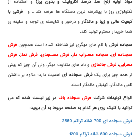
مواد اولیه (نخ صد درصد اکلرولیک و بدون پرز)
و استفاده از
تکنولوژی روز با پیشرفته ترین دستگاه ها عرضه کند... و
فرشی با
کیفیت عالی و زیبا و ماندگار
و درخور و شایسته ی توجه و سلیقه ی
شما خریدار محترم تولید کند.
سجاده فرش
با نام های دیگری نیز شناخته شده است همچون
فرش
سجـاده ای
،
سجاده محـراب دار
،
فرش مسـجدی
،
فرش نماز
،
فرش
محرابی
،
فرش جانمازی
و نام های متفاوت دیگر. ولی آن چیز که بیش
از همه چیز برای یک
فرش سجاده ای
اهمیت دارد؛ علاوه بر داشتن
نامی ماندگار، کیفیتی ماندگار است.
انواع تولیدات شرکت
فرش سجاده باف
در زیر لیست شده که می
توانید با کلیک روی هر کدام به صفحه مربوط به آن بروید:
فرش سجاده ای 700 شانه تراکم 2550
فرش سجاده 500 شانه تراکم 1200