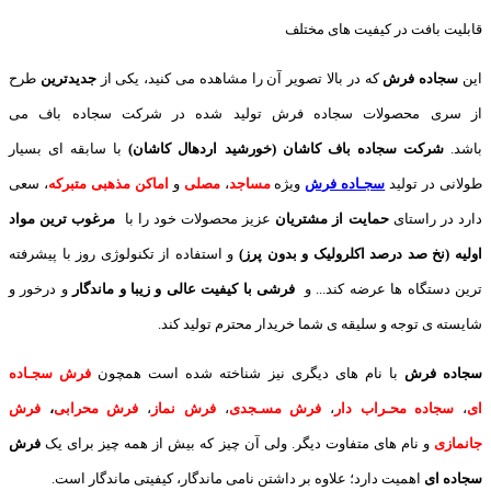
قابلیت بافت در کیفیت های مختلف
این
سجاده فرش
که در بالا تصویر آن را مشاهده می کنید، یکی از
جدیدترین
طرح
از سری محصولات سجاده فرش تولید شده در شرکت سجاده باف می
باشد.
شرکت سجاده باف کاشان (خورشید اردهال کاشان)
با سابقه ای بسیار
طولانی در تولید
سجـاده فرش
ویژه
مساجد
،
مصلی
و
اماکن مذهبی متبرکه
، سعی
دارد در راستای
حمایت از مشتریان
عزیز محصولات خود را با
مرغوب ترین مواد
اولیه (نخ صد درصد اکلرولیک و بدون پرز)
و استفاده از تکنولوژی روز با پیشرفته
ترین دستگاه ها عرضه کند... و
فرشی با کیفیت عالی و زیبا و ماندگار
و درخور و
شایسته ی توجه و سلیقه ی شما خریدار محترم تولید کند.
سجاده فرش
با نام های دیگری نیز شناخته شده است همچون
فرش سجـاده
ای
،
سجاده محـراب دار
،
فرش مسـجدی
،
فرش نماز
،
فرش محرابی
،
فرش
جانمازی
و نام های متفاوت دیگر. ولی آن چیز که بیش از همه چیز برای یک
فرش
سجاده ای
اهمیت دارد؛ علاوه بر داشتن نامی ماندگار، کیفیتی ماندگار است.