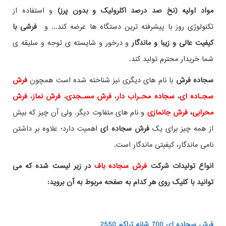
مواد اولیه (نخ صد درصد اکلرولیک و بدون پرز)
و استفاده از
تکنولوژی روز با پیشرفته ترین دستگاه ها عرضه کند... و
فرشی با
کیفیت عالی و زیبا و ماندگار
و درخور و شایسته ی توجه و سلیقه ی
شما خریدار محترم تولید کند.
سجاده فرش
با نام های دیگری نیز شناخته شده است همچون
فرش
سجـاده ای
،
سجاده محـراب دار
،
فرش مسـجدی
،
فرش نماز
،
فرش
محرابی
،
فرش جانمازی
و نام های متفاوت دیگر. ولی آن چیز که بیش
از همه چیز برای یک
فرش سجاده ای
اهمیت دارد؛ علاوه بر داشتن
نامی ماندگار، کیفیتی ماندگار است.
انواع تولیدات شرکت
فرش سجاده باف
در زیر لیست شده که می
توانید با کلیک روی هر کدام به صفحه مربوط به آن بروید:
فرش سجاده ای 700 شانه تراکم 2550