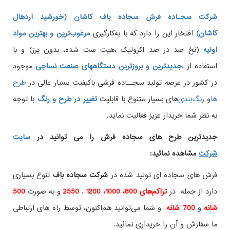
شرکت سجـاده فرش سجاده باف کاشان (خورشید اردهال
کاشان)
افتخار این را دارد که با به‌کارگیری
مرغوب‌ترین و بهترین مواد
اولیه
(نخ صد در صد اکرولیک ،هیت ست شده، بدون پرز) و با
استفاده از
،
جدیدترین و بروزترین دستگاههای صنعت نساجی
موجود
در کشور در عرصه تولید سجــاده فرشی باکیفیت بسیار عالی در
طرح
ها
و
های بسیار متنوع با قابلیت
تغییر در طرح و رنگ
با توجه
به نظر شما خریدار عزیز فعالیت نماید.
جدیدترین طرح های سجاده فرش
را می توانید در
سایت
شرکت
مشاهده نمائید
:
فرش های سجاده ای تولید شده در
شرکت سجاده باف
تنوع بسیاری
دارد از جمله در
تراکم‌های 800، 1000، 1200 . 2550
و به صورت
500
شانه
و
700 شانه
و شما می‌توانید هم‌اکنون، توسط راه های ارتباطی
ما سفارش و آن را خریداری نمائید.