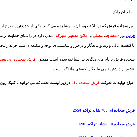
تمام اکرولیک
این
سجاده فرش
که در بالا تصویر آن را مشاهده می کنید، یکی از
جدیدترین
طرح از 
فرش
ویژه
مساجد
،
مصلی
و
اماکن مذهبی متبرکه
، سعی دارد در راستای
حمایت از م
با کیفیت عالی و زیبا و ماندگار
و درخور و شایسته ی توجه و سلیقه ی شما خریدار محترم
سجاده فرش
با نام های دیگری نیز شناخته شده است همچون
فرش سجـاده ای
،
سجاد
علاوه بر داشتن نامی ماندگار، کیفیتی ماندگار است.
انواع تولیدات شرکت
فرش سجاده باف
در زیر لیست شده که می توانید با کلیک روی 
فرش سجاده ای 700 شانه تراکم 2550
فرش سجاده 500 شانه تراکم 1200