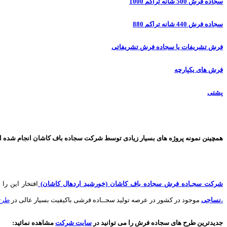
سجاده فرش 500 شانه تراکم 1000
سجاده فرش 440 شانه تراکم 880
فرش تشریفات یا سجاده فرش تشریفاتی
فرش های یکپارچه
پشتی
همچینن
نمونه پروژه های
بسیار زیادی توسط شرکت سجاده باف کاشان انجام شده است 
شرکت سجـاده فرش سجاده باف کاشان (خورشید اردهال کاشان)
افتخار این را 
،
نساجی
موجود در کشور در عرصه تولید سجــاده فرشی باکیفیت بسیار عالی در
طرح
جدیدترین طرح های سجاده فرش
را می توانید در
سایت شرکت
مشاهده نمائید
: