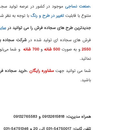
،
صنعت نساجی
موجود در کشور در عرصه تولید سجــ
متنوع با قابلیت
تغییر در طرح و رنگ
با توجه به نظر شما
جدیدترین طرح های سجاده فرش
را می توانید در
سای
فرش های سجاده ای تولید شده در
شرکت سجاده ب
2550
و به صورت
500 شانه
و
700 شانه
و شما می‌توان
نمائید.
شما می توانید جهت
مشاوره رایگان
،
خرید
سجاده ف
باشید.
همراه مدیریت: 09132615818 و 09132765583
تلفن ثابت: 54750017-031 الی 20 و 54751346-031