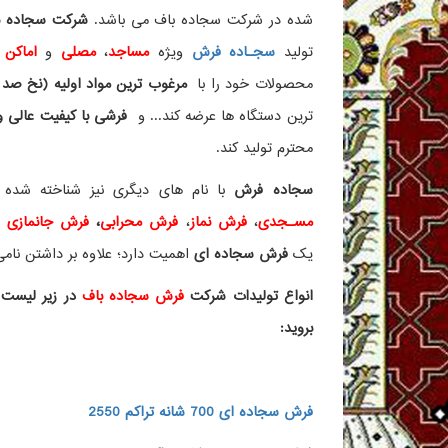
شده در شرکت سجاده باف می باشد.
شرکت سجاده با
تولید
سجـاده فرش
ویژه
مساجد
،
مصلی
و
اماکن 
محصولات خود را با
مرغوب ترین مواد اولیه (نخ صد 
ترین دستگاه ها عرضه کند... و
فرشی با کیفیت عالی و ز
محترم تولید کند.
سجاده فرش
با نام های دیگری نیز شناخته ش
مسـجدی
،
فرش نماز
،
فرش محرابی
،
فرش جانمازی
و 
یک
فرش سجاده ای
اهمیت دارد؛ علاوه بر داشتن نامی 
انواع تولیدات شرکت
فرش سجاده باف
در زیر لیست 
بروید:
فرش سجاده ای 700 شانه تراکم 2550