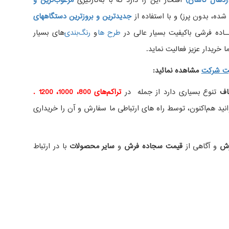
دهال کاشان)
افتخار این را دارد که با به‌کارگیری
مرغوب‌ترین و
، بدون پرز) و با استفاده از
جدیدترین و بروزترین دستگاههای
اده فرشی باکیفیت بسیار عالی در
طرح ها
و
های بسیار
 خریدار عزیز فعالیت نماید.
ت شرکت
مشاهده نمائید
:
اف
تنوع بسیاری دارد از جمله در
تراکم‌های 800، 1000، 1200 .
ید هم‌اکنون، توسط راه های ارتباطی ما سفارش و آن را خریداری
رش
و آگاهی از
قیمت سجاده فرش
و
سایر محصولات
با در ارتباط