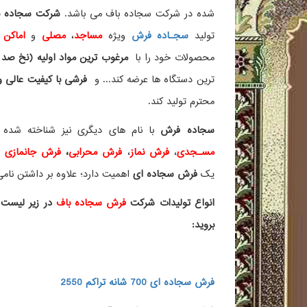
شده در شرکت سجاده باف می باشد.
شرکت سجاده با
تولید
سجـاده فرش
ویژه
مساجد
،
مصلی
و
اماکن 
محصولات خود را با
مرغوب ترین مواد اولیه (نخ صد 
ترین دستگاه ها عرضه کند... و
فرشی با کیفیت عالی و ز
محترم تولید کند.
سجاده فرش
با نام های دیگری نیز شناخته ش
مسـجدی
،
فرش نماز
،
فرش محرابی
،
فرش جانمازی
و 
یک
فرش سجاده ای
اهمیت دارد؛ علاوه بر داشتن نامی 
انواع تولیدات شرکت
فرش سجاده باف
در زیر لیست 
بروید:
فرش سجاده ای 700 شانه تراکم 2550