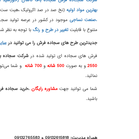
شرکت سجـاده فرش سجاده باف کاشان (خورشید ار
بهترین مواد اولیه
(نخ صد در صد اکرولیک ،هیت ست شده
،
صنعت نساجی
موجود در کشور در عرصه تولید سجــ
متنوع با قابلیت
تغییر در طرح و رنگ
با توجه به نظر شما
جدیدترین طرح های سجاده فرش
را می توانید در
سای
فرش های سجاده ای تولید شده در
شرکت سجاده ب
2550
و به صورت
500 شانه
و
700 شانه
و شما می‌توان
نمائید.
شما می توانید جهت
مشاوره رایگان
،
خرید
سجاده ف
باشید.
همراه مدیریت: 09132615818 و 09132765583