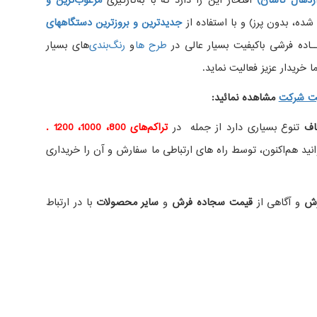
دهال کاشان)
افتخار این را دارد که با به‌کارگیری
مرغوب‌ترین و
، بدون پرز) و با استفاده از
جدیدترین و بروزترین دستگاههای
اده فرشی باکیفیت بسیار عالی در
طرح ها
و
های بسیار
 خریدار عزیز فعالیت نماید.
ت شرکت
مشاهده نمائید
:
اف
تنوع بسیاری دارد از جمله در
تراکم‌های 800، 1000، 1200 .
ید هم‌اکنون، توسط راه های ارتباطی ما سفارش و آن را خریداری
رش
و آگاهی از
قیمت سجاده فرش
و
سایر محصولات
با در ارتباط