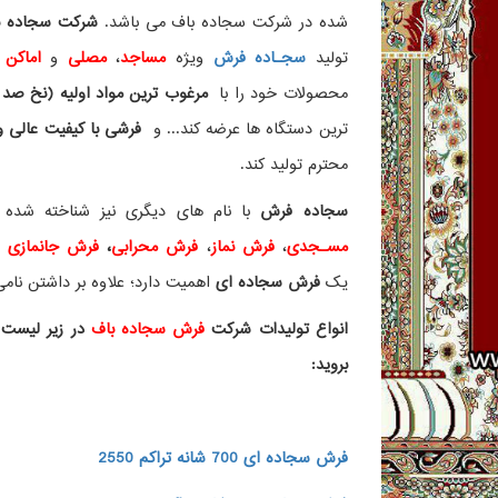
شده در شرکت سجاده باف می باشد.
شرکت سجاده با
تولید
سجـاده فرش
ویژه
مساجد
،
مصلی
و
اماکن 
محصولات خود را با
مرغوب ترین مواد اولیه (نخ صد 
ترین دستگاه ها عرضه کند... و
فرشی با کیفیت عالی و ز
محترم تولید کند.
سجاده فرش
با نام های دیگری نیز شناخته ش
مسـجدی
،
فرش نماز
،
فرش محرابی
،
فرش جانمازی
و 
یک
فرش سجاده ای
اهمیت دارد؛ علاوه بر داشتن نامی 
انواع تولیدات شرکت
فرش سجاده باف
در زیر لیست 
بروید:
فرش سجاده ای 700 شانه تراکم 2550