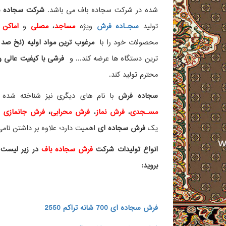
شده در شرکت سجاده باف می باشد.
شرکت سجاده با
تولید
سجـاده فرش
ویژه
مساجد
،
مصلی
و
اماکن 
محصولات خود را با
مرغوب ترین مواد اولیه (نخ صد 
ترین دستگاه ها عرضه کند... و
فرشی با کیفیت عالی و ز
محترم تولید کند.
سجاده فرش
با نام های دیگری نیز شناخته ش
مسـجدی
،
فرش نماز
،
فرش محرابی
،
فرش جانمازی
و 
یک
فرش سجاده ای
اهمیت دارد؛ علاوه بر داشتن نامی 
انواع تولیدات شرکت
فرش سجاده باف
در زیر لیست 
بروید:
فرش سجاده ای 700 شانه تراکم 2550