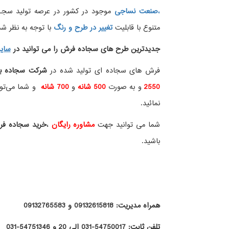
،
صنعت نساجی
موجود در کشور در عرصه تولید سجــ
متنوع با قابلیت
تغییر در طرح و رنگ
با توجه به نظر شما
جدیدترین طرح های سجاده فرش
را می توانید در
سای
فرش های سجاده ای تولید شده در
شرکت سجاده ب
2550
و به صورت
500 شانه
و
700 شانه
و شما می‌توان
نمائید.
شما می توانید جهت
مشاوره رایگان
،
خرید
سجاده ف
باشید.
همراه مدیریت: 09132615818 و 09132765583
تلفن ثابت: 54750017-031 الی 20 و 54751346-031