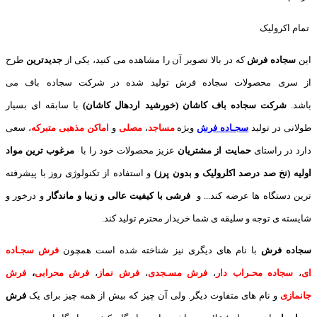
تمام اکرولیک
این
سجاده فرش
که در بالا تصویر آن را مشاهده می کنید، یکی از
جدیدترین
طرح
از سری محصولات سجاده فرش تولید شده در شرکت سجاده باف می
باشد.
شرکت سجاده باف کاشان (خورشید اردهال کاشان)
با سابقه ای بسیار
طولانی در تولید
سجـاده فرش
ویژه
مساجد
،
مصلی
و
اماکن مذهبی متبرکه
، سعی
دارد در راستای
حمایت از مشتریان
عزیز محصولات خود را با
مرغوب ترین مواد
اولیه (نخ صد درصد اکلرولیک و بدون پرز)
و استفاده از تکنولوژی روز با پیشرفته
ترین دستگاه ها عرضه کند... و
فرشی با کیفیت عالی و زیبا و ماندگار
و درخور و
شایسته ی توجه و سلیقه ی شما خریدار محترم تولید کند.
سجاده فرش
با نام های دیگری نیز شناخته شده است همچون
فرش سجـاده
ای
،
سجاده محـراب دار
،
فرش مسـجدی
،
فرش نماز
،
فرش محرابی
،
فرش
جانمازی
و نام های متفاوت دیگر. ولی آن چیز که بیش از همه چیز برای یک
فرش