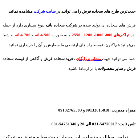
جدیدترین طرح های سجاده فرش
را می توانید در
سایت شرکت
مشاهده نمائید
:
فرش های سجاده ای تولید شده در
شرکت سجاده باف
تنوع بسیاری دارد از جمله
در
تراکم‌های 800، 1000، 1200 . 2550
و به صورت
500 شانه
و
700 شانه
و شما
می‌توانید هم‌اکنون، توسط راه های ارتباطی ما سفارش و آن را خریداری نمائید.
شما می توانید جهت
مشاوره رایگان
،
خرید
سجاده فرش
و آگاهی از
قیمت سجاده
فرش
و
سایر محصولات
با در ارتباط باشید.
همراه مدیریت: 09132615818 و 09132765583
تلفن ثابت: 54750017-031 الی 20 و 54751346-031
تمامی مطالب و تصاویر این وبسایت محفوظ و متعلق به شرکت