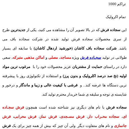
تراکم 1000
تمام اکرولیک
این
سجاده فرش
که در بالا تصویر آن را مشاهده می کنید، یکی از
جدیدترین
طرح
از سری محصولات سجاده فرش تولید شده در شرکت سجاده باف می
باشد.
شرکت سجاده باف کاشان (خورشید اردهال کاشان)
با سابقه ای بسیار
طولانی در تولید
سجـاده فرش
ویژه
مساجد
،
مصلی
و
اماکن مذهبی متبرکه
، سعی
دارد در راستای
حمایت از مشتریان
عزیز محصولات خود را با
مرغوب ترین مواد
اولیه (نخ صد درصد اکلرولیک و بدون پرز)
و استفاده از تکنولوژی روز با پیشرفته
ترین دستگاه ها عرضه کند... و
فرشی با کیفیت عالی و زیبا و ماندگار
و درخور و
شایسته ی توجه و سلیقه ی شما خریدار محترم تولید کند.
سجاده فرش
با نام های دیگری نیز شناخته شده است همچون
فرش سجـاده
ای
،
سجاده محـراب دار
،
فرش مسـجدی
،
فرش نماز
،
فرش محرابی
،
فرش
جانمازی
و نام های متفاوت دیگر. ولی آن چیز که بیش از همه چیز برای یک
فرش