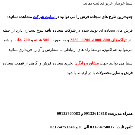
شما خریدار عزیز فعالیت نماید.
جدیدترین طرح های سجاده فرش
را می توانید در
سایت شرکت
مشاهده نمائید
:
فرش های سجاده ای تولید شده در
شرکت سجاده باف
تنوع بسیاری دارد از جمله
در
تراکم‌های 800، 1000، 1200 . 2550
و به صورت
500 شانه
و
700 شانه
و شما
می‌توانید هم‌اکنون، توسط راه های ارتباطی ما سفارش و آن را خریداری نمائید.
شما می توانید جهت
مشاوره رایگان
،
خرید
سجاده فرش
و آگاهی از
قیمت سجاده
فرش
و
سایر محصولات
با در ارتباط باشید.
همراه مدیریت: 09132615818 و 09132765583
تلفن ثابت: 54750017-031 الی 20 و 54751346-031