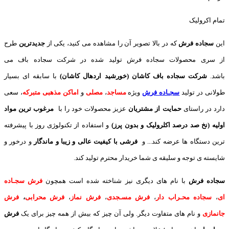
تمام اکرولیک
این
سجاده فرش
که در بالا تصویر آن را مشاهده می کنید، یکی از
جدیدترین
طرح
از سری محصولات سجاده فرش تولید شده در شرکت سجاده باف می
باشد.
شرکت سجاده باف کاشان (خورشید اردهال کاشان)
با سابقه ای بسیار
طولانی در تولید
سجـاده فرش
ویژه
مساجد
،
مصلی
و
اماکن مذهبی متبرکه
، سعی
دارد در راستای
حمایت از مشتریان
عزیز محصولات خود را با
مرغوب ترین مواد
اولیه (نخ صد درصد اکلرولیک و بدون پرز)
و استفاده از تکنولوژی روز با پیشرفته
ترین دستگاه ها عرضه کند... و
فرشی با کیفیت عالی و زیبا و ماندگار
و درخور و
شایسته ی توجه و سلیقه ی شما خریدار محترم تولید کند.
سجاده فرش
با نام های دیگری نیز شناخته شده است همچون
فرش سجـاده
ای
،
سجاده محـراب دار
،
فرش مسـجدی
،
فرش نماز
،
فرش محرابی
،
فرش
جانمازی
و نام های متفاوت دیگر. ولی آن چیز که بیش از همه چیز برای یک
فرش