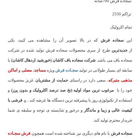
سجاده فرش 700شانه
تراکم 2550
تمام اکرولیک
این
سجاده فرش
که در بالا تصویر آن را مشاهده می کنید، یکی
از
جدیدترین
طرح از سری محصولات سجاده فرش تولید شده در شرکت
سجاده باف می باشد.
شرکت سجاده باف کاشان (خورشید اردهال کاشان)
با
سابقه ای بسیار طولانی در تولید
سجـاده فرش
ویژه
مساجد
،
مصلی
و
اماکن
مذهبی متبرکه
، سعی دارد در راستای
حمایت از مشتریان
عزیز محصولات
خود را با
مرغوب ترین مواد اولیه (نخ صد درصد اکلرولیک و بدون پرز)
و
استفاده از تکنولوژی روز با پیشرفته ترین دستگاه ها عرضه کند... و
فرشی با
کیفیت عالی و زیبا و ماندگار
و درخور و شایسته ی توجه و سلیقه ی شما
خریدار محترم تولید کند.
سجاده فرش
با نام های دیگری نیز شناخته شده است همچون
فرش سجـاده