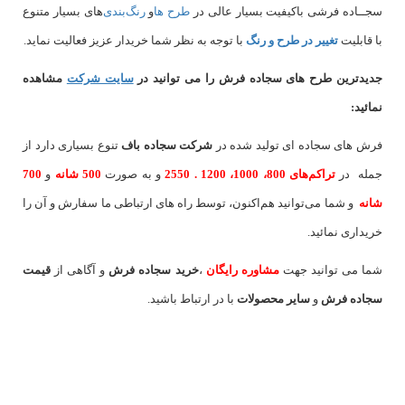
سجــاده فرشی باکیفیت بسیار عالی در
طرح ها
و
های بسیار متنوع
با قابلیت
تغییر در طرح و رنگ
با توجه به نظر شما خریدار عزیز فعالیت نماید.
جدیدترین طرح های سجاده فرش
را می توانید در
سایت شرکت
مشاهده
نمائید
:
فرش های سجاده ای تولید شده در
شرکت سجاده باف
تنوع بسیاری دارد از
جمله در
تراکم‌های 800، 1000، 1200 . 2550
و به صورت
500 شانه
و
700
شانه
و شما می‌توانید هم‌اکنون، توسط راه های ارتباطی ما سفارش و آن را
خریداری نمائید.
شما می توانید جهت
مشاوره رایگان
،
خرید
سجاده فرش
و آگاهی از
قیمت
سجاده فرش
و
سایر محصولات
با در ارتباط باشید.