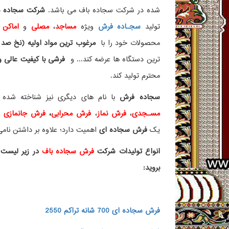
شده در شرکت سجاده باف می باشد.
شرکت سجاده با
تولید
سجـاده فرش
ویژه
مساجد
،
مصلی
و
اماکن 
محصولات خود را با
مرغوب ترین مواد اولیه (نخ صد 
ترین دستگاه ها عرضه کند... و
فرشی با کیفیت عالی و ز
محترم تولید کند.
سجاده فرش
با نام های دیگری نیز شناخته ش
مسـجدی
،
فرش نماز
،
فرش محرابی
،
فرش جانمازی
و 
یک
فرش سجاده ای
اهمیت دارد؛ علاوه بر داشتن نامی 
انواع تولیدات شرکت
فرش سجاده باف
در زیر لیست 
بروید:
فرش سجاده ای 700 شانه تراکم 2550