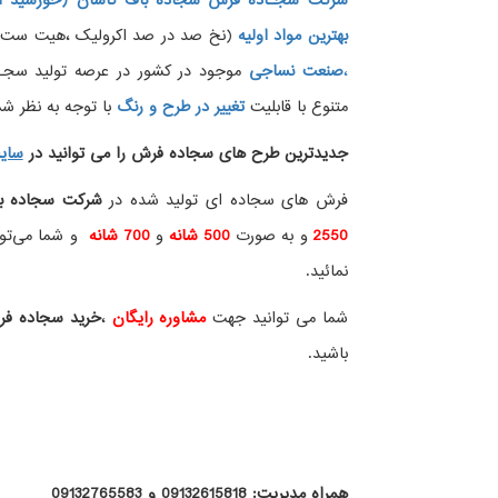
شرکت سجـاده فرش سجاده باف کاشان (خورشید ار
بهترین مواد اولیه
(نخ صد در صد اکرولیک ،هیت ست شده
،
صنعت نساجی
موجود در کشور در عرصه تولید سجــ
متنوع با قابلیت
تغییر در طرح و رنگ
با توجه به نظر شما
جدیدترین طرح های سجاده فرش
را می توانید در
سای
فرش های سجاده ای تولید شده در
شرکت سجاده ب
2550
و به صورت
500 شانه
و
700 شانه
و شما می‌توان
نمائید.
شما می توانید جهت
مشاوره رایگان
،
خرید
سجاده ف
باشید.
همراه مدیریت: 09132615818 و 09132765583