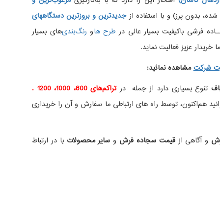
دهال کاشان)
افتخار این را دارد که با به‌کارگیری
مرغوب‌ترین و
، بدون پرز) و با استفاده از
جدیدترین و بروزترین دستگاههای
اده فرشی باکیفیت بسیار عالی در
طرح ها
و
های بسیار
 خریدار عزیز فعالیت نماید.
ت شرکت
مشاهده نمائید
:
اف
تنوع بسیاری دارد از جمله در
تراکم‌های 800، 1000، 1200 .
ید هم‌اکنون، توسط راه های ارتباطی ما سفارش و آن را خریداری
رش
و آگاهی از
قیمت سجاده فرش
و
سایر محصولات
با در ارتباط