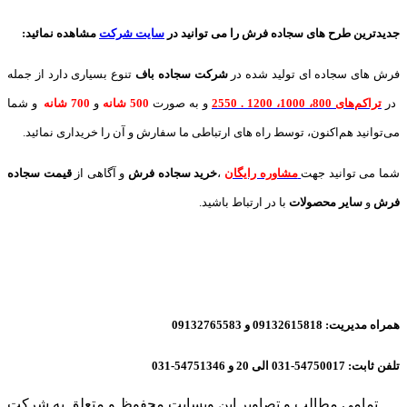
جدیدترین طرح های سجاده فرش
را می توانید در
سایت شرکت
مشاهده نمائید
:
فرش های سجاده ای تولید شده در
شرکت سجاده باف
تنوع بسیاری دارد از جمله
در
تراکم‌های 800، 1000، 1200 . 2550
و به صورت
500 شانه
و
700 شانه
و شما
می‌توانید هم‌اکنون، توسط راه های ارتباطی ما سفارش و آن را خریداری نمائید.
شما می توانید جهت
مشاوره رایگان
،
خرید
سجاده فرش
و آگاهی از
قیمت سجاده
فرش
و
سایر محصولات
با در ارتباط باشید.
همراه مدیریت: 09132615818 و 09132765583
تلفن ثابت: 54750017-031 الی 20 و 54751346-031
تمامی مطالب و تصاویر این وبسایت محفوظ و متعلق به شرکت