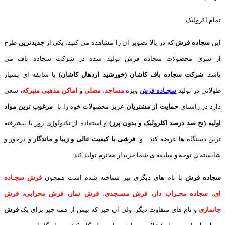
تمام اکرولیک
این
سجاده فرش
که در بالا تصویر آن را مشاهده می کنید، یکی از
جدیدترین
طرح
از سری محصولات سجاده فرش تولید شده در شرکت سجاده باف می
باشد.
شرکت سجاده باف کاشان (خورشید اردهال کاشان)
با سابقه ای بسیار
طولانی در تولید
سجـاده فرش
ویژه
مساجد
،
مصلی
و
اماکن مذهبی متبرکه
، سعی
دارد در راستای
حمایت از مشتریان
عزیز محصولات خود را با
مرغوب ترین مواد
اولیه (نخ صد درصد اکلرولیک و بدون پرز)
و استفاده از تکنولوژی روز با پیشرفته
ترین دستگاه ها عرضه کند... و
فرشی با کیفیت عالی و زیبا و ماندگار
و درخور و
شایسته ی توجه و سلیقه ی شما خریدار محترم تولید کند.
سجاده فرش
با نام های دیگری نیز شناخته شده است همچون
فرش سجـاده
ای
،
سجاده محـراب دار
،
فرش مسـجدی
،
فرش نماز
،
فرش محرابی
،
فرش
جانمازی
و نام های متفاوت دیگر. ولی آن چیز که بیش از همه چیز برای یک
فرش