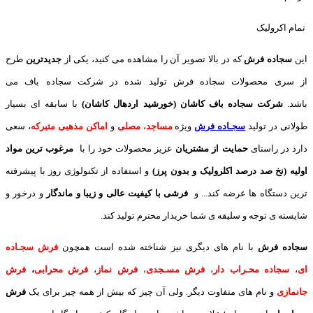
تمام اکرولیک
این
سجاده فرش
که در بالا تصویر آن را مشاهده می کنید، یکی از
جدیدترین
طرح
از سری محصولات سجاده فرش تولید شده در شرکت سجاده باف می
باشد.
شرکت سجاده باف کاشان (خورشید اردهال کاشان)
با سابقه ای بسیار
طولانی در تولید
سجـاده فرش
ویژه
مساجد
،
مصلی
و
اماکن مذهبی متبرکه
، سعی
دارد در راستای
حمایت از مشتریان
عزیز محصولات خود را با
مرغوب ترین مواد
اولیه (نخ صد درصد اکلرولیک و بدون پرز)
و استفاده از تکنولوژی روز با پیشرفته
ترین دستگاه ها عرضه کند... و
فرشی با کیفیت عالی و زیبا و ماندگار
و درخور و
شایسته ی توجه و سلیقه ی شما خریدار محترم تولید کند.
سجاده فرش
با نام های دیگری نیز شناخته شده است همچون
فرش سجـاده
ای
،
سجاده محـراب دار
،
فرش مسـجدی
،
فرش نماز
،
فرش محرابی
،
فرش
جانمازی
و نام های متفاوت دیگر. ولی آن چیز که بیش از همه چیز برای یک
فرش