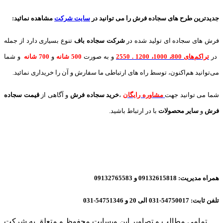
جدیدترین طرح های سجاده فرش
را می توانید در
سایت شرکت
مشاهده نمائید
:
فرش های سجاده ای تولید شده در
شرکت سجاده باف
تنوع بسیاری دارد از جمله
در
تراکم‌های 800، 1000، 1200 . 2550
و به صورت
500 شانه
و
700 شانه
و شما
می‌توانید هم‌اکنون، توسط راه های ارتباطی ما سفارش و آن را خریداری نمائید.
شما می توانید جهت
مشاوره رایگان
،
خرید
سجاده فرش
و آگاهی از
قیمت سجاده
فرش
و
سایر محصولات
با در ارتباط باشید.
همراه مدیریت: 09132615818 و 09132765583
تلفن ثابت: 54750017-031 الی 20 و 54751346-031
تمامی مطالب و تصاویر این وبسایت محفوظ و متعلق به شرکت